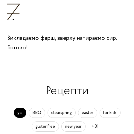
Викладаємо фарш, зверху натираємо сир.
Готово!
Рецепти
усі
BBQ
clearspring
easter
for kids
glutenfree
new year
+ 31