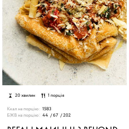
20 хвилин
1 порція
Ккал на порцію:
1583
БЖВ на порцію:
44
67
202