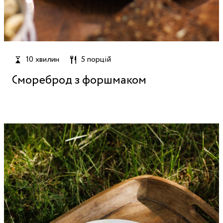
10 хвилин
5 порцій
Смореброд з форшмаком