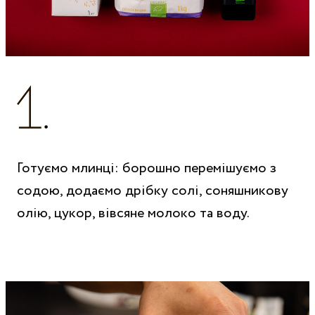
Готуємо млинці: борошно перемішуємо з
содою, додаємо дрібку солі, соняшникову
олію, цукор, вівсяне молоко та воду.