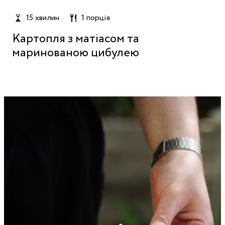
15 хвилин
1 порція
Картопля з матіасом та
маринованою цибулею