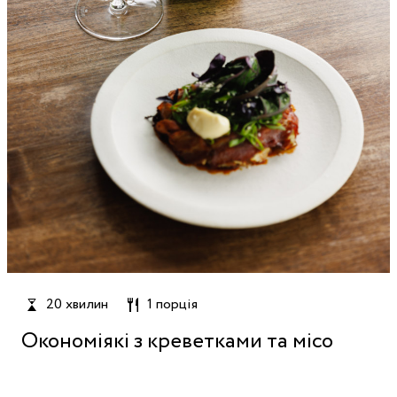
20 хвилин
1 порція
Окономіякі з креветками та місо