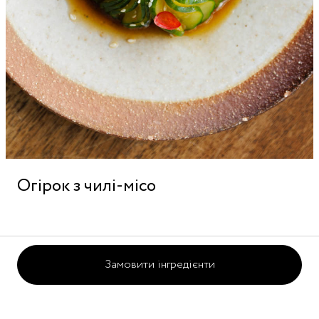
Огірок з чилі-місо
Замовити інгредієнти