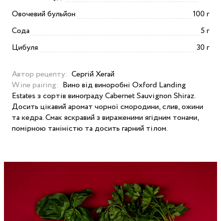
Овочевий бульйон
100 г
Сода
5 г
Цибуля
30 г
Автор рецепту:
Сергій Хегай
Wine pairing:
Вино від виноробні Oxford Landing
Estates з сортів винограду Cabernet Sauvignon Shiraz.
Досить цікавий аромат чорної смородини, слив, ожини
та кедра. Смак яскравий з вираженими ягідним тонами,
помірною таніністю та досить гарний тілом.