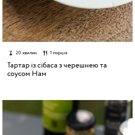
20 хвилин
1 порція
Тартар із сібаса з черешнею та
соусом Нам