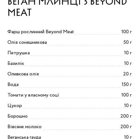
ВЕГАН МЛИНЦІ З BEYOND
MEAT
Фарш рослинний Beyond Meat
100 г
Олія соняшникова
50 г
Петрушка
10 г
Базилік
10 г
Оливкова олія
20 г
Вода
150 г
Томати у власному соці
100 г
Цукор
10 г
Борошно
200 г
Вівсяне молоко
200 г
Веганська гауда
10 г