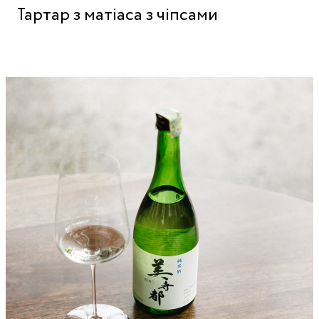
Тартар з матіаса з чіпсами