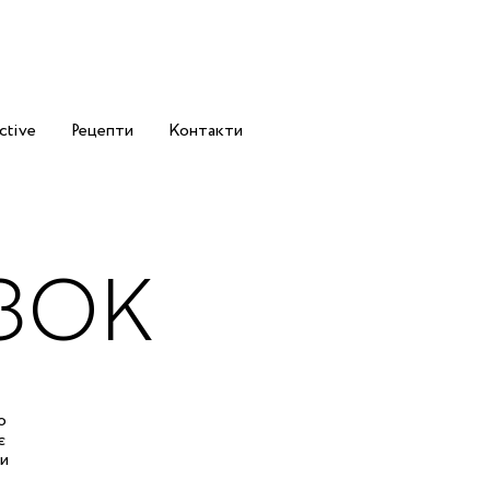
ctive
Рецепти
Контакти
ЯЗОК
о
є
ви