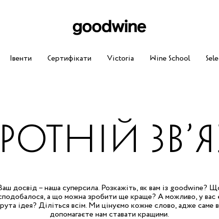
Івенти
Сертифікати
Victoria
Wine School
Sele
РОТНІЙ ЗВ’
Ваш досвід – наша суперсила. Розкажіть, як вам із goodwine? Щ
сподобалося, а що можна зробити ще краще? А можливо, у вас 
рута ідея? Діліться всім. Ми цінуємо кожне слово, адже саме 
допомагаєте нам ставати кращими.