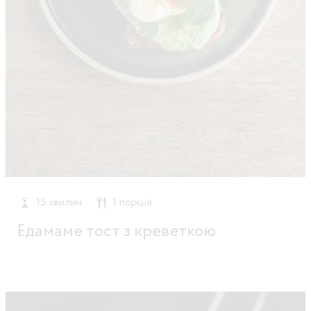
15 хвилин
1 порція
Едамаме тост з креветкою