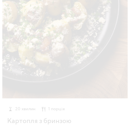
20 хвилин
1 порція
Картопля з бринзою