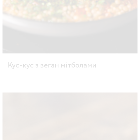
Кус-кус з веган мітболами