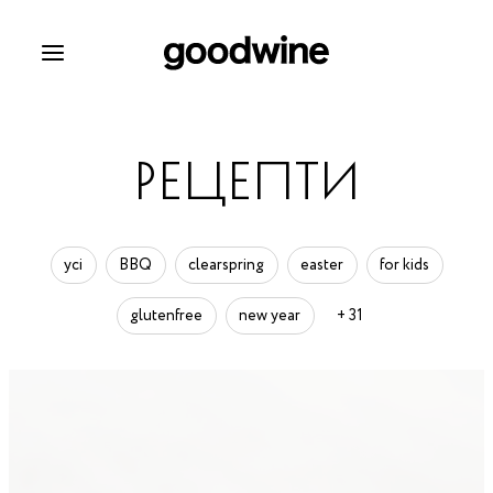
РЕЦЕПТИ
усі
BBQ
clearspring
easter
for kids
glutenfree
new year
+ 31