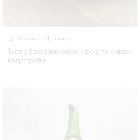
20 хвилин
1 порція
Тост з баклажановою ікрою та сиром
квартіроло