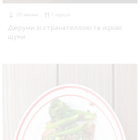
20 хвилин
1 порція
Деруни зі страчателлою та ікрою
щуки