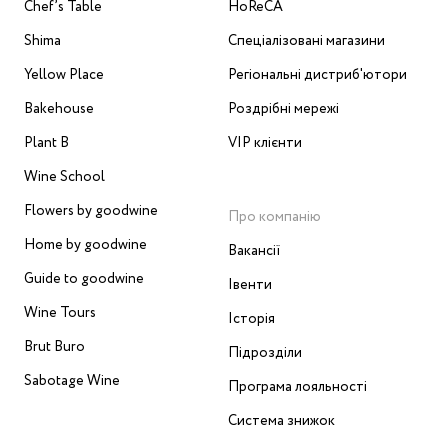
Chef’s Table
HoReCA
Shima
Спеціалізовані магазини
Yellow Place
Регіональні дистриб'ютори
Bakehouse
Роздрібні мережі
Plant B
VIP клієнти
Wine School
Flowers by goodwine
Про компанію
Home by goodwine
Вакансії
Guide to goodwine
Івенти
Wine Tours
Історія
Brut Buro
Підрозділи
Sabotage Wine
Програма лояльності
Система знижок