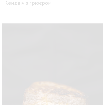
Сендвіч з грюєром