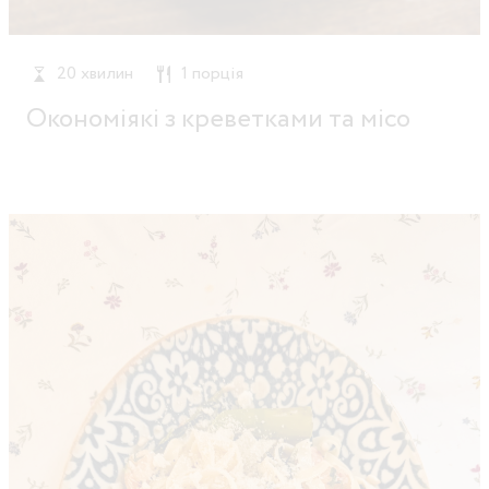
20 хвилин
1 порція
Окономіякі з креветками та місо