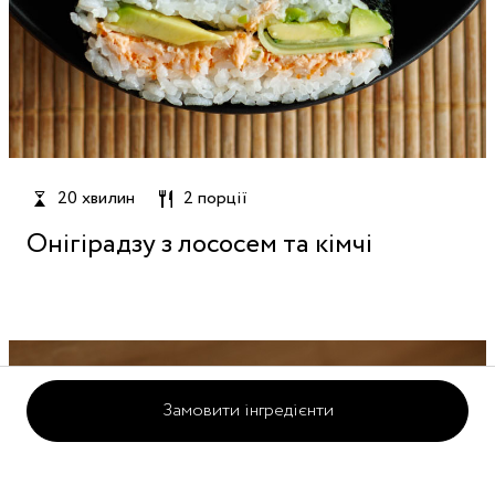
20 хвилин
2 порції
Онігірадзу з лососем та кімчі
Замовити інгредієнти