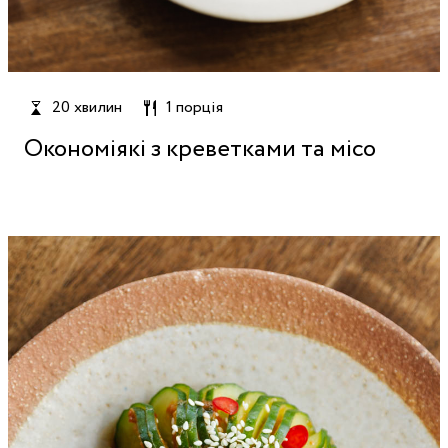
20 хвилин
1 порція
Окономіякі з креветками та місо