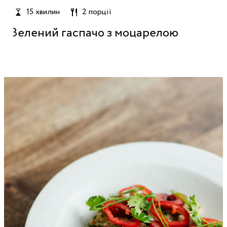
15 хвилин
2 порції
Зелений гаспачо з моцарелою