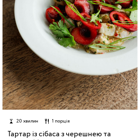
20 хвилин
1 порція
Тартар із сібаса з черешнею та