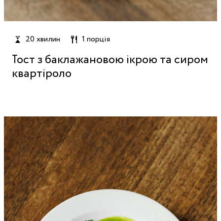
20 хвилин
1 порція
Тост з баклажановою ікрою та сиром
квартіроло