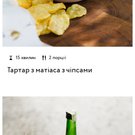
15 хвилин
2 порції
Тартар з матіаса з чіпсами