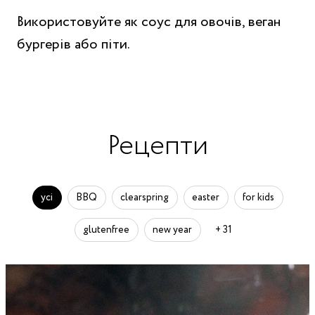
Використовуйте як соус для овочів, веган
бургерів або піти.
Рецепти
усі
BBQ
clearspring
easter
for kids
glutenfree
new year
+ 31