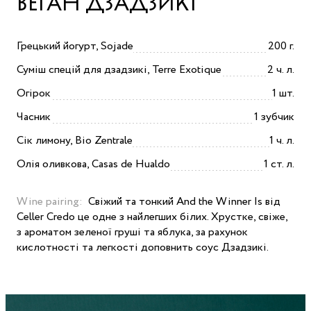
ВЕГАН ДЗАДЗИКІ
Грецький йогурт, Sojade
200 г.
Суміш спецій для дзадзикі, Terre Exotique
2 ч. л.
Огірок
1 шт.
Часник
1 зубчик
Сік лимону, Bio Zentrale
1 ч. л.
Олія оливкова, Casas de Hualdo
1 ст. л.
Wine pairing:
Свіжий та тонкий And the Winner Is від
Celler Credo це одне з найлегших білих. Хрустке, свіже,
з ароматом зеленої груші та яблука, за рахунок
кислотності та легкості доповнить соус Дзадзикі.