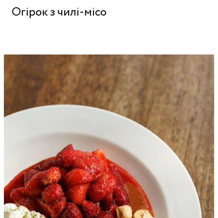
Огірок з чилі-місо