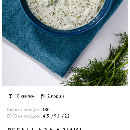
10 хвилин
2 порції
Ккал на порцію:
180
БЖВ на порцію:
4,5
9,1
22