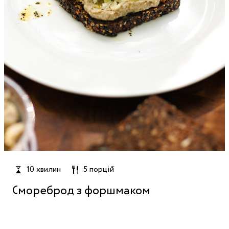
10 хвилин
5 порцій
Смореброд з форшмаком