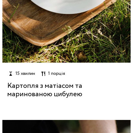
15 хвилин
1 порція
Картопля з матіасом та
маринованою цибулею