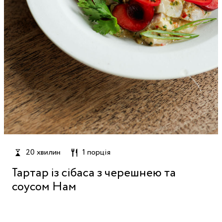
20 хвилин
1 порція
Тартар із сібаса з черешнею та
соусом Нам