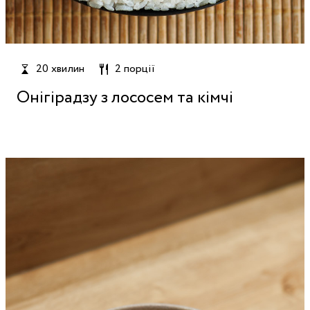
20 хвилин
2 порції
Онігірадзу з лососем та кімчі