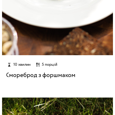
10 хвилин
5 порцій
Смореброд з форшмаком