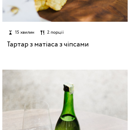
15 хвилин
2 порції
Тартар з матіаса з чіпсами