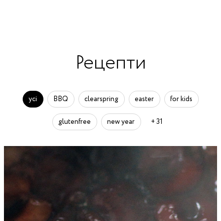
Рецепти
усі
BBQ
clearspring
easter
for kids
glutenfree
new year
+ 31