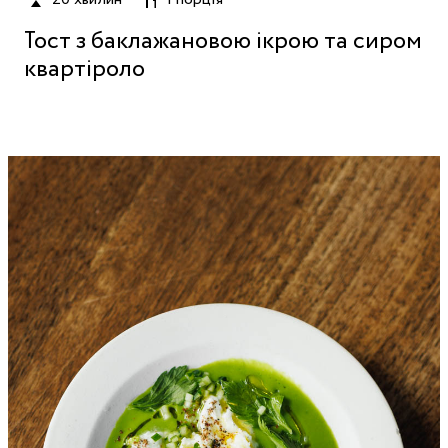
Тост з баклажановою ікрою та сиром
квартіроло