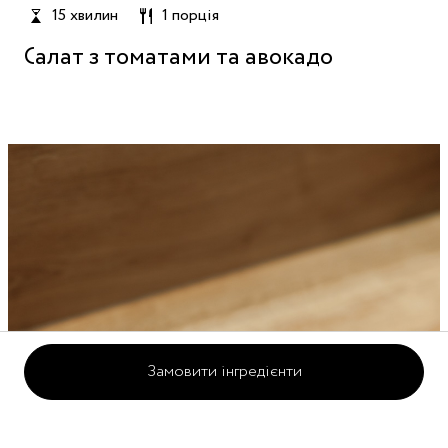
15 хвилин
1 порція
Салат з томатами та авокадо
Замовити інгредієнти