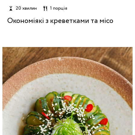
20 хвилин
1 порція
Окономіякі з креветками та місо