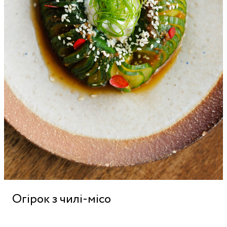
Огірок з чилі-місо