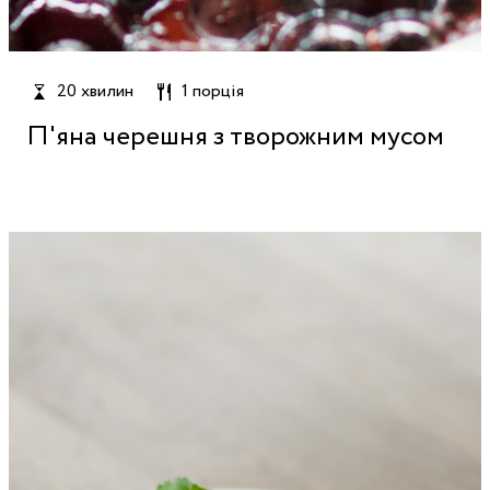
20 хвилин
1 порція
П'яна черешня з творожним мусом