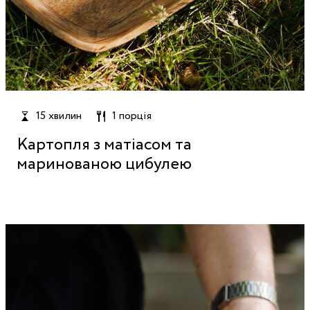
15 хвилин
1 порція
Картопля з матіасом та
маринованою цибулею