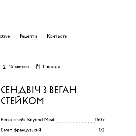
ctive
Рецепти
Контакти
15 хвилин
1 порція
СЕНДВІЧ З ВЕГАН
СТЕЙКОМ
Веган стейк Beyond Meat
160 г
Багет французький
1/2