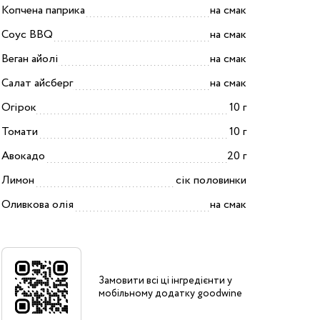
Копчена паприка
на смак
Соус BBQ
на смак
Веган айолі
на смак
Салат айсберг
на смак
Огірок
10 г
Томати
10 г
Авокадо
20 г
Лимон
сік половинки
Оливкова олія
на смак
Замовити всі ці інгредієнти у
мобільному додатку goodwine