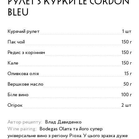
РУЛЕТ З КУРКИ LE CORDON
BLEU
Курячий рулет
1 шт
Пак чой
150 г
Редис з корінням
150 г
Кале
150 г
Оливкова олія
15 г
Вершкове масло
50 г
Біле вино
100 г
Огірок
2 шт
Автор рецепту:
Влад Давиденко
Wine pairing:
Bodegas Olarra та його супер
універсальне вино з регіону Ріоха. У цього зразка дуже