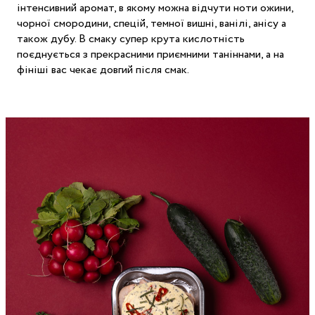
інтенсивний аромат, в якому можна відчути ноти ожини,
чорної смородини, спецій, темної вишні, ванілі, анісу а
також дубу. В смаку супер крута кислотність
поєднується з прекрасними приємними таніннами, а на
фініші вас чекає довгий після смак.