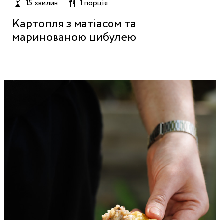
15 хвилин
1 порція
Картопля з матіасом та
маринованою цибулею