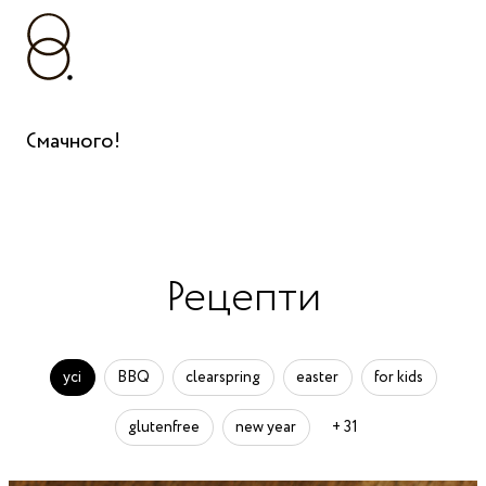
Смачного!
Рецепти
усі
BBQ
clearspring
easter
for kids
glutenfree
new year
+ 31