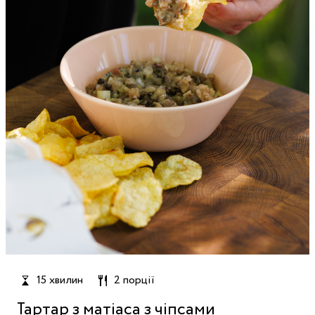
15 хвилин
2 порції
Тартар з матіаса з чіпсами