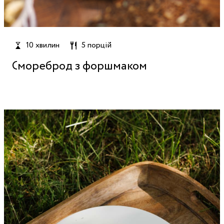
10 хвилин
5 порцій
Смореброд з форшмаком