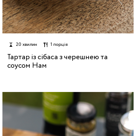
20 хвилин
1 порція
Тартар із сібаса з черешнею та
соусом Нам