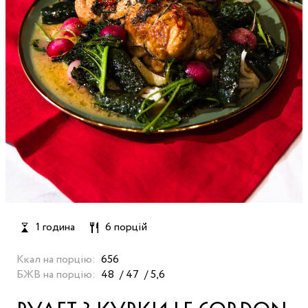
1 година
6 порцій
Ккал на порцію:
656
БЖВ на порцію:
48
47
5,6