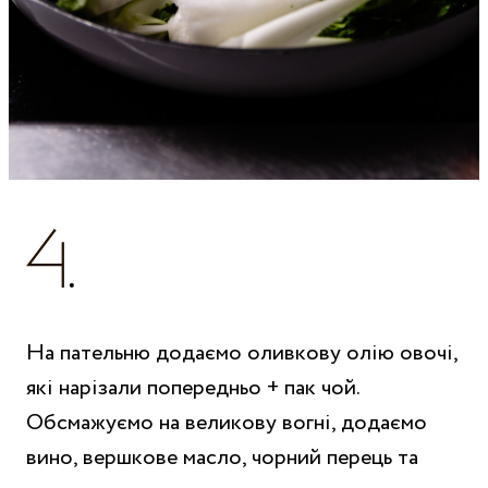
На пательню додаємо оливкову олію овочі,
які нарізали попередньо + пак чой.
Обсмажуємо на великову вогні, додаємо
вино, вершкове масло, чорний перець та