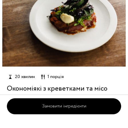
20 хвилин
1 порція
Окономіякі з креветками та місо
Замовити інгредієнти