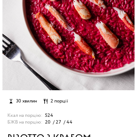
30 хвилин
2 порції
Ккал на порцію:
524
БЖВ на порцію:
20
27
44