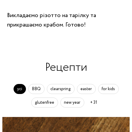
Викладаємо різотто на тарілку та
прикрашаємо крабом. Готово!
Рецепти
усі
BBQ
clearspring
easter
for kids
glutenfree
new year
+ 31