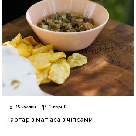
15 хвилин
2 порції
Тартар з матіаса з чіпсами