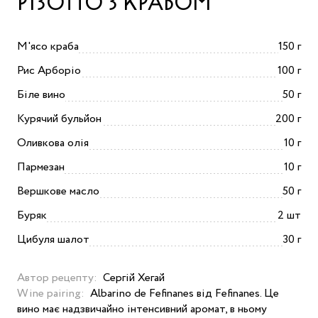
РІЗОТТО З КРАБОМ
М'ясо краба
150 г
Рис Арборіо
100 г
Біле вино
50 г
Курячий бульйон
200 г
Оливкова олія
10 г
Пармезан
10 г
Вершкове масло
50 г
Буряк
2 шт
Цибуля шалот
30 г
Автор рецепту:
Сергій Хегай
Wine pairing:
Albarino de Fefinanes від Fefinanes. Це
вино має надзвичайно інтенсивний аромат, в ньому