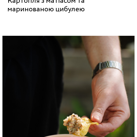
Картопля з матіасом та
маринованою цибулею