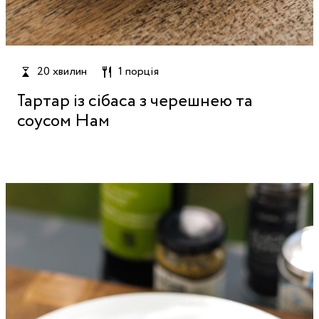
20 хвилин
1 порція
Тартар із сібаса з черешнею та
соусом Нам