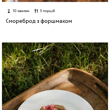
10 хвилин
5 порцій
Смореброд з форшмаком