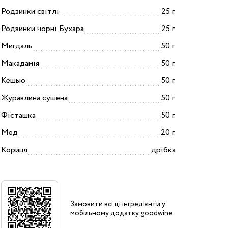
Родзинки світлі
25 г.
Родзинки чорні Бухара
25 г.
Мигдаль
50 г.
Макадамія
50 г.
Кешью
50 г.
Журавлина сушена
50 г.
Фісташка
50 г.
Мед
20 г.
Кориця
дрібка
Замовити всі ці інгредієнти у
мобільному додатку goodwine