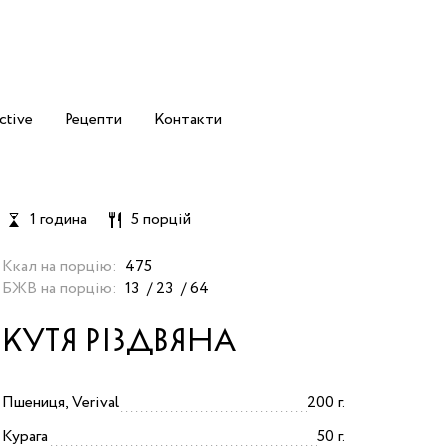
ctive
Рецепти
Контакти
1 година
5 порцій
Ккал на порцію:
475
БЖВ на порцію:
13
23
64
КУТЯ РІЗДВЯНА
Пшениця, Verival
200 г.
Курага
50 г.