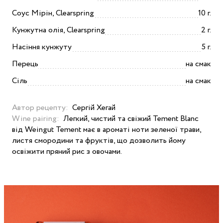
Соус Мірін, Clearspring
10 г.
Кунжутна олія, Clearspring
2 г.
Насіння кунжуту
5 г.
Перець
на смак
Сіль
на смак
Автор рецепту:
Сергій Хегай
Wine pairing:
Легкий, чистий та свіжий Tement Blanc
від Weingut Tement має в ароматі ноти зеленої трави,
листя смородини та фруктів, що дозволить йому
освіжити пряний рис з овочами.