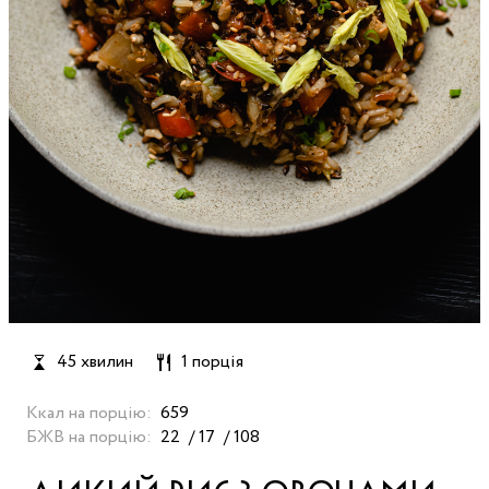
45 хвилин
1 порція
Ккал на порцію:
659
БЖВ на порцію:
22
17
108