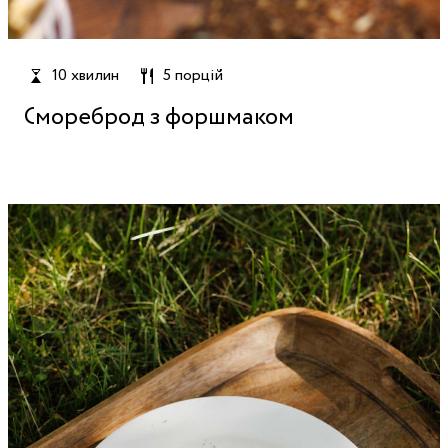
10 хвилин
5 порцій
Смореброд з форшмаком