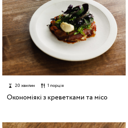
20 хвилин
1 порція
Окономіякі з креветками та місо