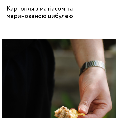
Картопля з матіасом та
маринованою цибулею