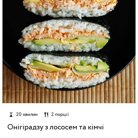
20 хвилин
2 порції
Онігірадзу з лососем та кімчі