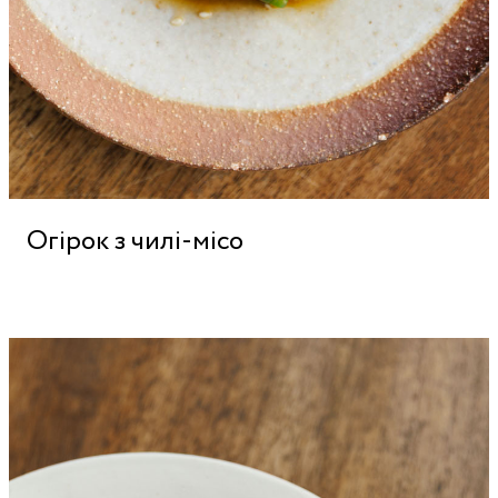
Огірок з чилі-місо