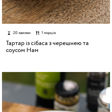
20 хвилин
1 порція
Тартар із сібаса з черешнею та
соусом Нам