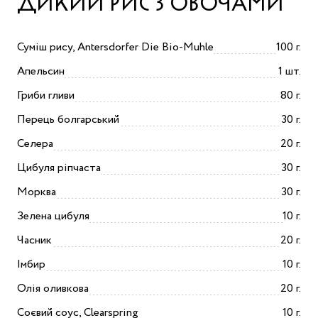
ДИКИЙ РИС З ОВОЧАМИ
Суміш рису, Antersdorfer Die Bio-Muhle
100 г.
Апельсин
1 шт.
Гриби гливи
80 г.
Перець болгарський
30 г.
Селера
20 г.
Цибуля ріпчаста
30 г.
Морква
30 г.
Зелена цибуля
10 г.
Часник
20 г.
Імбир
10 г.
Олія оливкова
20 г.
Соєвий соус, Clearspring
10 г.