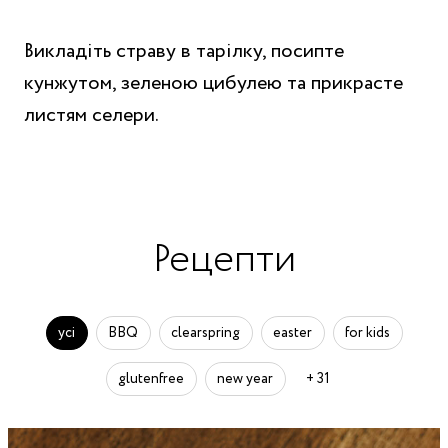
Викладіть страву в тарілку, посипте
кунжутом, зеленою цибулею та прикрасте
листям селери.
Рецепти
усі
BBQ
clearspring
easter
for kids
glutenfree
new year
+ 31