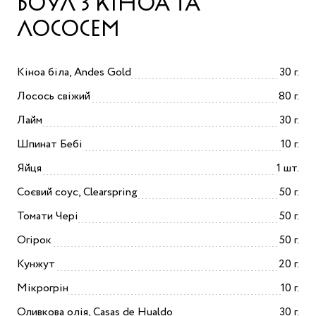
БОУЛ З КІНОА ТА
ЛОСОСЕМ
Кіноа біла, Andes Gold
30 г.
Лосось свіжий
80 г.
Лайм
30 г.
Шпинат Бебі
10 г.
Яйця
1 шт.
Соєвий соус, Сlearspring
50 г.
Томати Чері
50 г.
Огірок
50 г.
Кунжут
20 г.
Мікрогрін
10 г.
Оливкова олія, Casas de Hualdo
30 г.