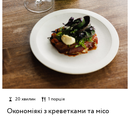
20 хвилин
1 порція
Окономіякі з креветками та місо