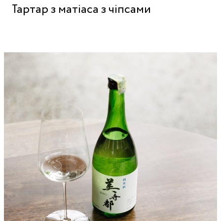
Тартар з матіаса з чіпсами