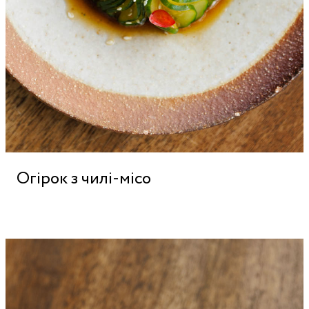
Огірок з чилі-місо