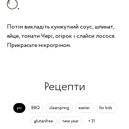
Потім викладіть кунжутний соус, шпинат,
яйце, томати Чері, огірок і слайси лосося.
Прикрасьте мікрогріном.
Рецепти
усі
BBQ
clearspring
easter
for kids
glutenfree
new year
+ 31