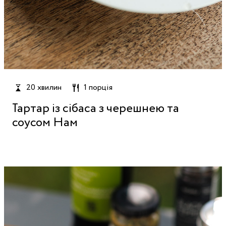
20 хвилин
1 порція
Тартар із сібаса з черешнею та
соусом Нам