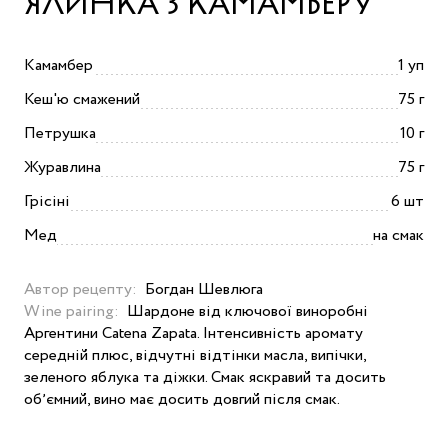
ЯЛИНКА З КАМАМБЕРУ
Камамбер
1 уп
Кеш'ю смажений
75 г
Петрушка
10 г
Журавлина
75 г
Грісіні
6 шт
Мед
на смак
Автор рецепту:
Богдан Шевлюга
Wine pairing:
Шардоне від ключової виноробні
Аргентини Catena Zapata. Інтенсивність аромату
середній плюс, відчутні відтінки масла, випічки,
зеленого яблука та діжки. Смак яскравий та досить
обʼємний, вино має досить довгий після смак.