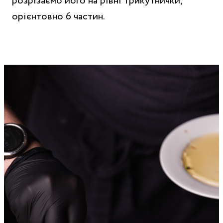
розрізаємо його на рівні трикутнички,
орієнтовно 6 частин.