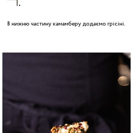
В нижню частину камамберу додаємо грісіні.