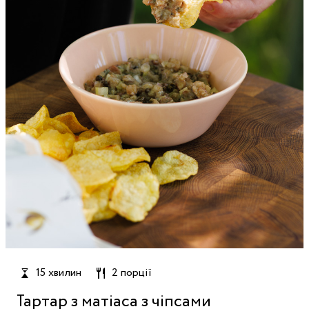
15 хвилин
2 порції
Тартар з матіаса з чіпсами