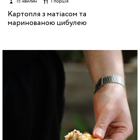
15 хвилин
1 порція
Картопля з матіасом та
маринованою цибулею