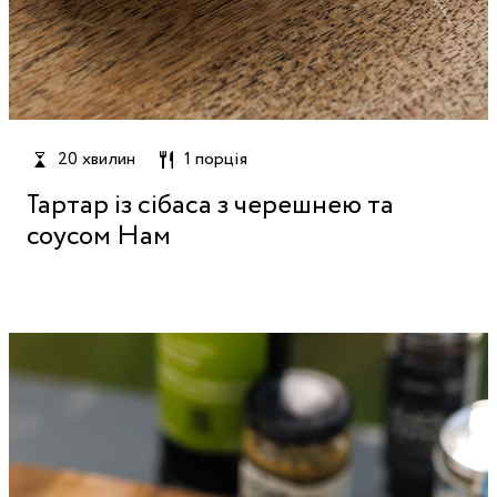
20 хвилин
1 порція
Тартар із сібаса з черешнею та
соусом Нам