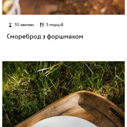
10 хвилин
5 порцій
Смореброд з форшмаком