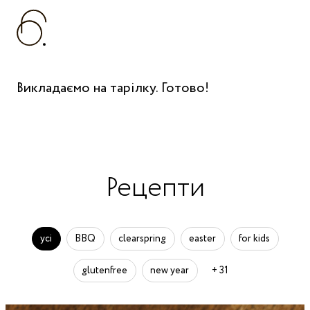
Викладаємо на тарілку. Готово!
Рецепти
усі
BBQ
clearspring
easter
for kids
glutenfree
new year
+ 31