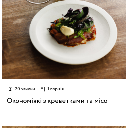
20 хвилин
1 порція
Окономіякі з креветками та місо