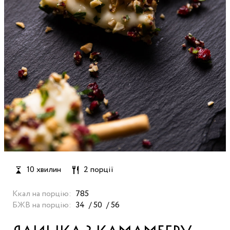
10 хвилин
2 порції
Ккал на порцію:
785
БЖВ на порцію:
34
50
56