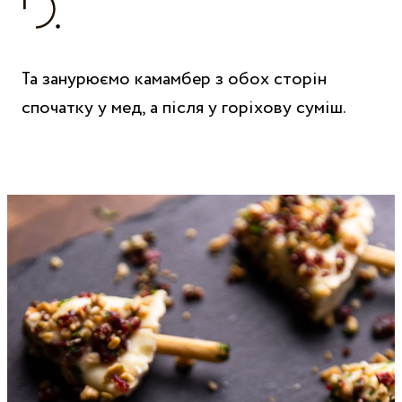
Та занурюємо камамбер з обох сторін
спочатку у мед, а після у горіхову суміш.