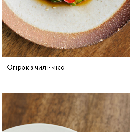
Огірок з чилі-місо