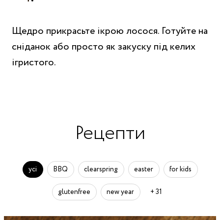
Щедро прикрасьте ікрою лосося. Готуйте на
сніданок або просто як закуску під келих
ігристого.
Рецепти
усі
BBQ
clearspring
easter
for kids
glutenfree
new year
+ 31