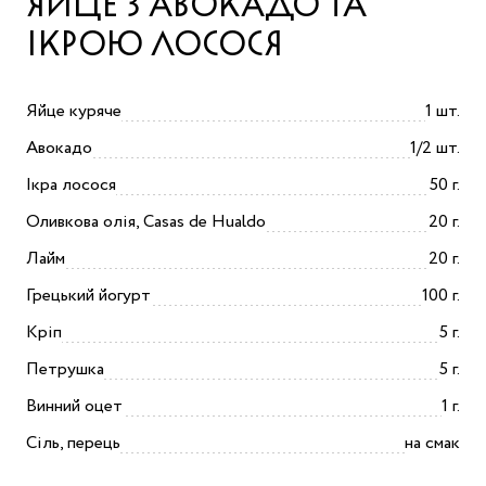
ЯЙЦЕ З АВОКАДО ТА
ІКРОЮ ЛОСОСЯ
Яйце куряче
1 шт.
Авокадо
1/2 шт.
Ікра лосося
50 г.
Оливкова олія, Casas de Hualdo
20 г.
Лайм
20 г.
Грецький йогурт
100 г.
Кріп
5 г.
Петрушка
5 г.
Винний оцет
1 г.
Сіль, перець
на смак