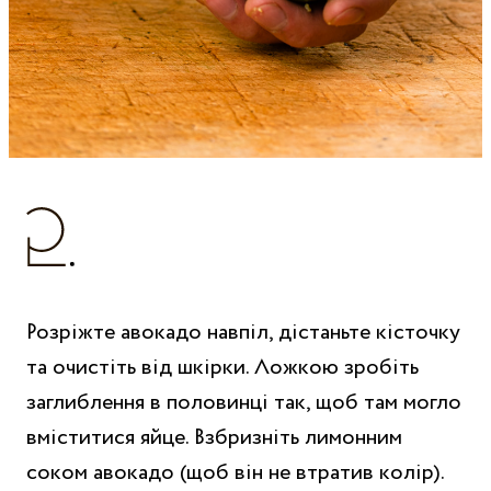
Розріжте авокадо навпіл, дістаньте кісточку
та очистіть від шкірки. Ложкою зробіть
заглиблення в половинці так, щоб там могло
вміститися яйце. Взбризніть лимонним
соком авокадо (щоб він не втратив колір).