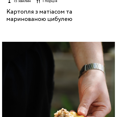
15 хвилин
1 порція
Картопля з матіасом та
маринованою цибулею