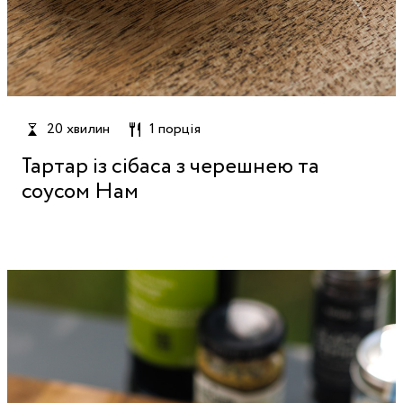
20 хвилин
1 порція
Тартар із сібаса з черешнею та
соусом Нам