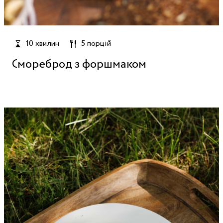
10 хвилин
5 порцій
Смореброд з форшмаком