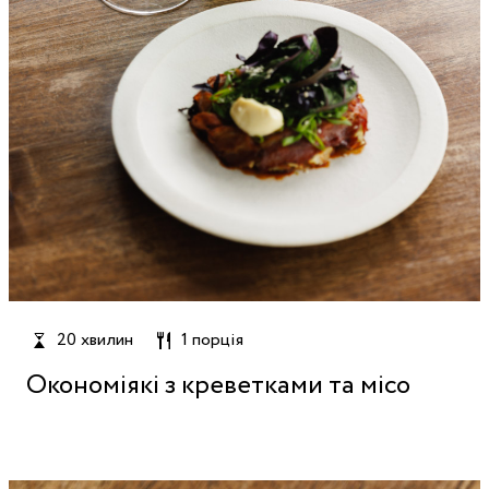
20 хвилин
1 порція
Окономіякі з креветками та місо