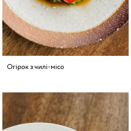
Огірок з чилі-місо