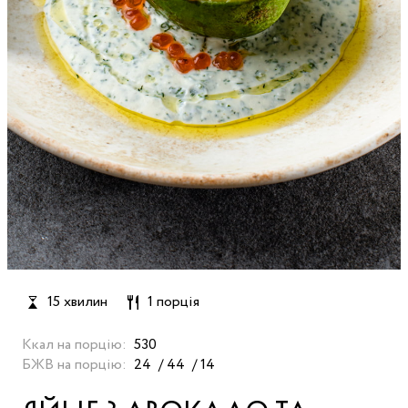
15 хвилин
1 порція
Ккал на порцію:
530
БЖВ на порцію:
24
44
14