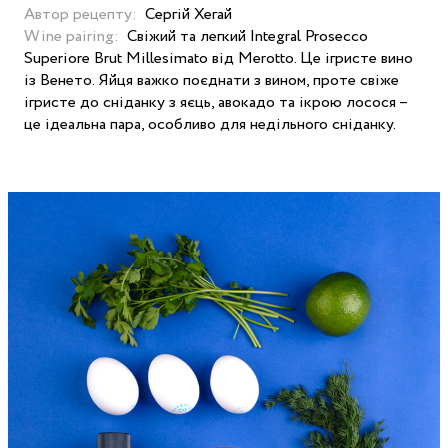
Автор рецепту:
Сергій Хегай
Wine pairing:
Свіжий та легкий Integral Prosecco
Superiore Brut Millesimato від Merotto. Це ігристе вино
із Венето. Яйця важко поєднати з вином, проте свіже
ігристе до сніданку з яєць, авокадо та ікрою лосося –
це ідеальна пара, особливо для недільного сніданку.