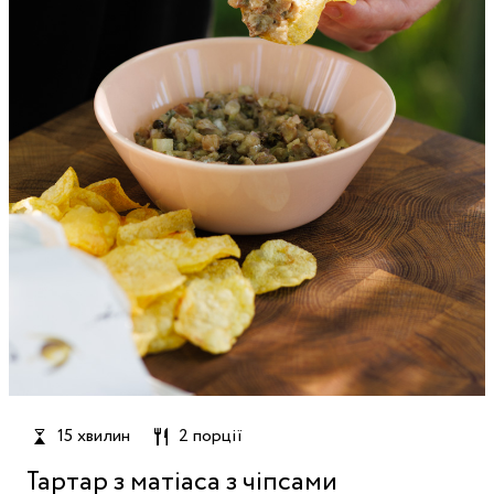
15 хвилин
2 порції
Тартар з матіаса з чіпсами