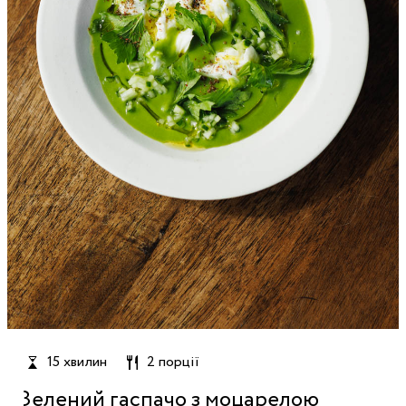
15 хвилин
2 порції
Зелений гаспачо з моцарелою