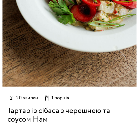
20 хвилин
1 порція
Тартар із сібаса з черешнею та
соусом Нам