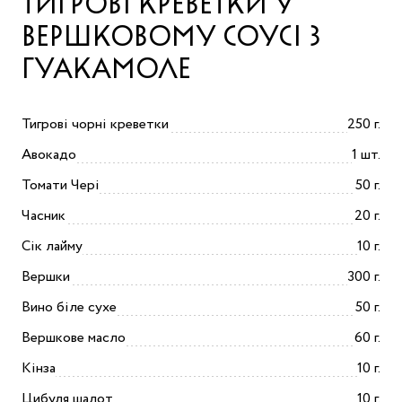
ТИГРОВІ КРЕВЕТКИ У
ВЕРШКОВОМУ СОУСІ З
ГУАКАМОЛЕ
Тигрові чорні креветки
250 г.
Авокадо
1 шт.
Томати Чері
50 г.
Часник
20 г.
Сік лайму
10 г.
Вершки
300 г.
Вино біле сухе
50 г.
Вершкове масло
60 г.
Кінза
10 г.
Цибуля шалот
10 г.