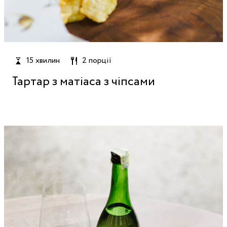
15 хвилин
2 порції
Тартар з матіаса з чіпсами