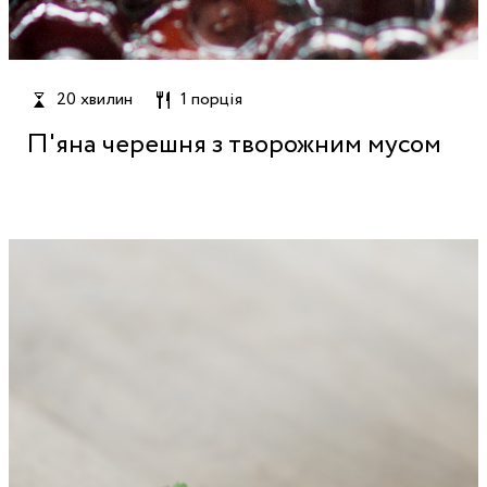
20 хвилин
1 порція
П'яна черешня з творожним мусом