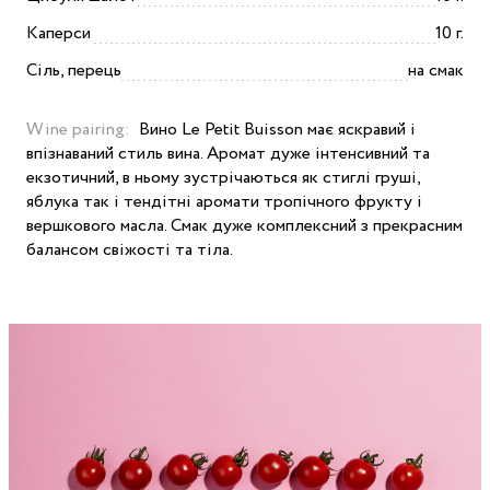
Каперси
10 г.
Сіль, перець
на смак
Wine pairing:
Вино Le Petit Buisson має яскравий і
впізнаваний стиль вина. Аромат дуже інтенсивний та
екзотичний, в ньому зустрічаються як стиглі груші,
яблука так і тендітні аромати тропічного фрукту і
вершкового масла. Смак дуже комплексний з прекрасним
балансом свіжості та тіла.