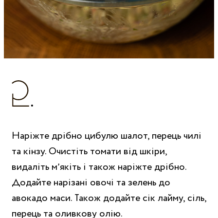
Наріжте дрібно цибулю шалот, перець чилі
та кінзу. Очистіть томати від шкіри,
видаліть мʼякіть і також наріжте дрібно.
Додайте нарізані овочі та зелень до
авокадо маси. Також додайте сік лайму, сіль,
перець та оливкову олію.