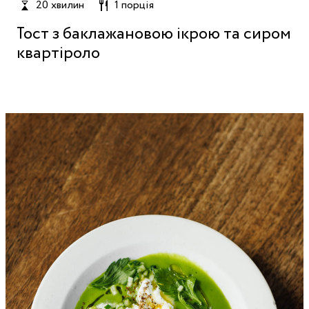
20 хвилин
1 порція
Тост з баклажановою ікрою та сиром
квартіроло