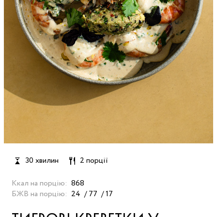
30 хвилин
2 порції
Ккал на порцію:
868
БЖВ на порцію:
24
77
17