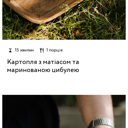
15 хвилин
1 порція
Картопля з матіасом та
маринованою цибулею