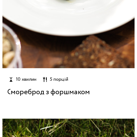
10 хвилин
5 порцій
Смореброд з форшмаком