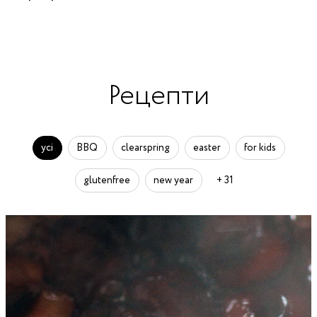
Рецепти
усі
BBQ
clearspring
easter
for kids
glutenfree
new year
+ 31