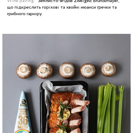
Wine pairing:
Землисто-ягідне Zweigelt Brundlmayer,
що підкреслить горіхові та хвойні нюанси гречки та
грибного гарніру.