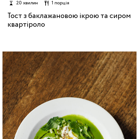
20 хвилин
1 порція
Тост з баклажановою ікрою та сиром
квартіроло