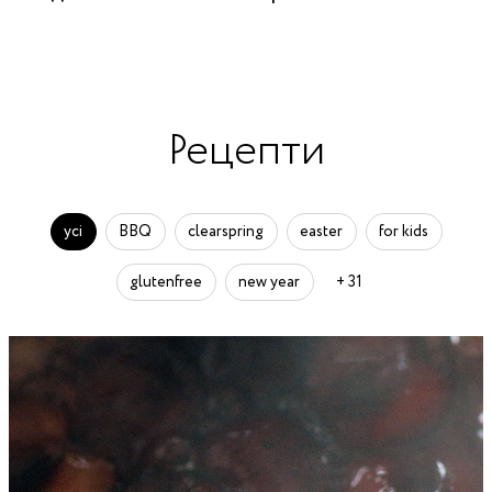
Рецепти
усі
BBQ
clearspring
easter
for kids
glutenfree
new year
+ 31