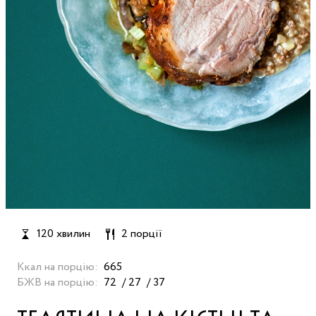
120 хвилин
2 порції
Ккал на порцію:
665
БЖВ на порцію:
72
27
37