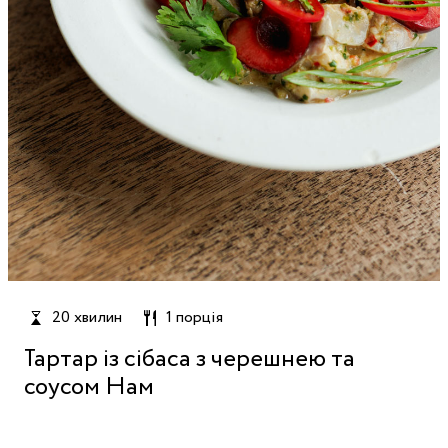
20 хвилин
1 порція
Тартар із сібаса з черешнею та
соусом Нам