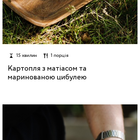
15 хвилин
1 порція
Картопля з матіасом та
маринованою цибулею