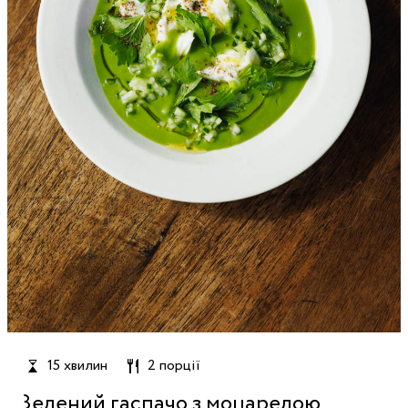
15 хвилин
2 порції
Зелений гаспачо з моцарелою