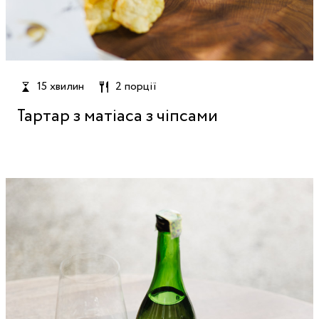
15 хвилин
2 порції
Тартар з матіаса з чіпсами