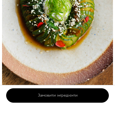
Замовити інгредієнти
Огірок з чилі-місо