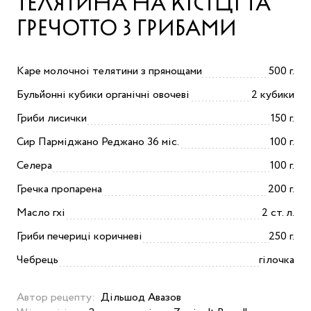
ТЕЛЯТИНА НА КІСТЦІ ТА
ГРЕЧОТТО З ГРИБАМИ
Каре молочноі телятини з прянощами
500 г.
Бульйонні кубики органічні овочеві
2 кубики
Гриби лисички
150 г.
Cир Парміджано Реджано 36 міс.
100 г.
Селера
100 г.
Гречка пропарена
200 г.
Масло гхi
2 ст. л.
Гриби печериці коричневі
250 г.
Чебрець
гілочка
Автор рецепту:
Дільшод Авазов