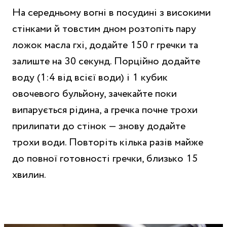
На середньому вогні в посудині з високими
стінками й товстим дном розтопіть пару
ложок масла гхі, додайте 150 г гречки та
залиште на 30 секунд. Порційно додайте
воду (1:4 від всієї води) і 1 кубик
овочевого бульйону, зачекайте поки
випарується рідина, а гречка почне трохи
прилипати до стінок — знову додайте
трохи води. Повторіть кілька разів майже
до повної готовності гречки, близько 15
хвилин.