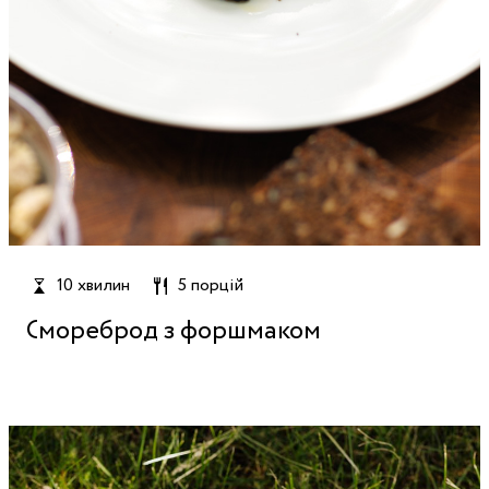
10 хвилин
5 порцій
Смореброд з форшмаком