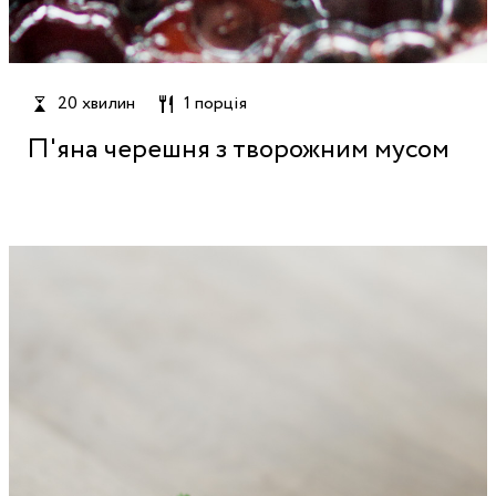
20 хвилин
1 порція
П'яна черешня з творожним мусом