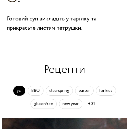
Готовий суп викладіть у тарілку та
прикрасьте листям петрушки.
Рецепти
усі
BBQ
clearspring
easter
for kids
glutenfree
new year
+ 31