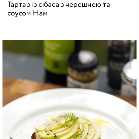
Тартар із сібаса з черешнею та
соусом Нам