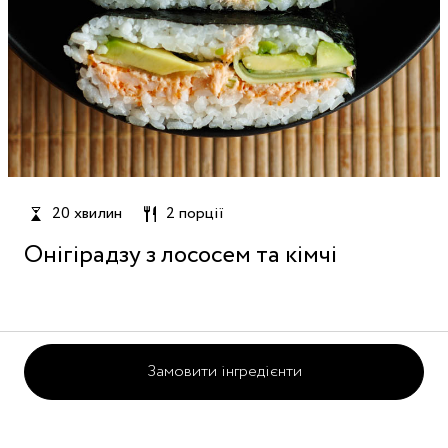
20 хвилин
2 порції
Онігірадзу з лососем та кімчі
Замовити інгредієнти