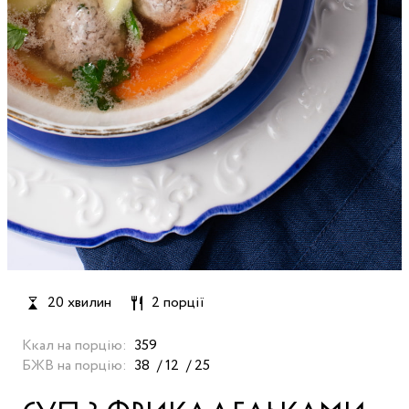
20 хвилин
2 порції
Ккал на порцію:
359
БЖВ на порцію:
38
12
25