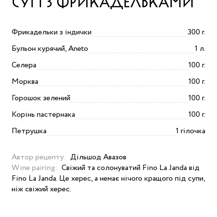
СУП З ФРИКАДЕЛЬКАМИ
Фрикадельки з індички
300 г.
Бульон курячий, Aneto
1 л.
Селера
100 г.
Морква
100 г.
Горошок зелений
100 г.
Корінь пастернака
100 г.
Петрушка
1 гілочка
Автор рецепту:
Дільшод Авазов
Wine pairing:
Свіжий та солонуватий Fino La Janda від
Fino La Janda. Це херес, а немає нічого кращого під супи,
ніж свіжий херес.