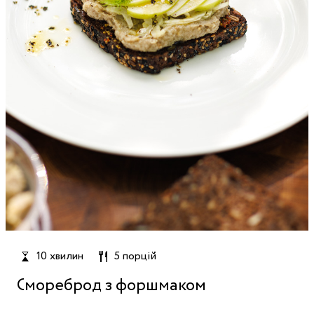
10 хвилин
5 порцій
Смореброд з форшмаком