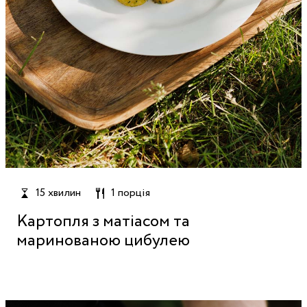
15 хвилин
1 порція
Картопля з матіасом та
маринованою цибулею