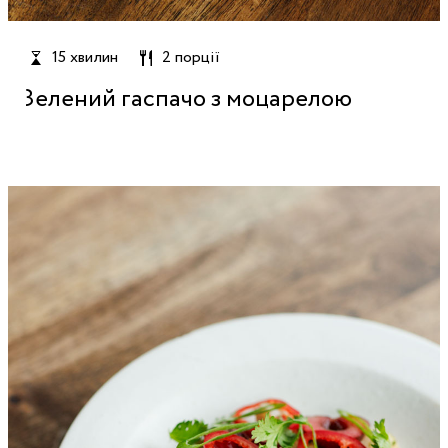
15 хвилин
2 порції
Зелений гаспачо з моцарелою