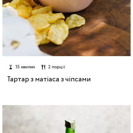
15 хвилин
2 порції
Тартар з матіаса з чіпсами