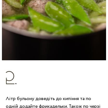
Літр бульону доведіть до кипіння та по
одній додайте фрикадельки. Також по черзі