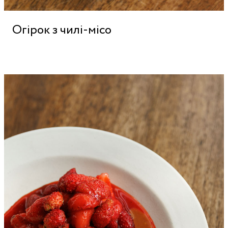
Огірок з чилі-місо