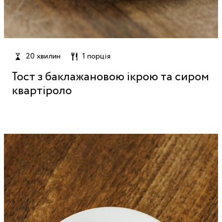
20 хвилин
1 порція
Тост з баклажановою ікрою та сиром
квартіроло