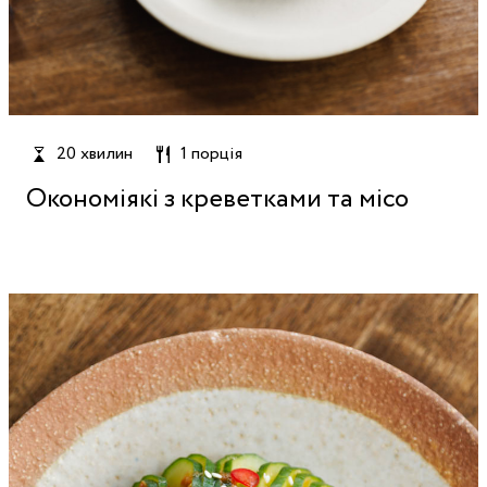
20 хвилин
1 порція
Окономіякі з креветками та місо