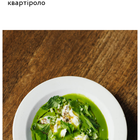
квартіроло