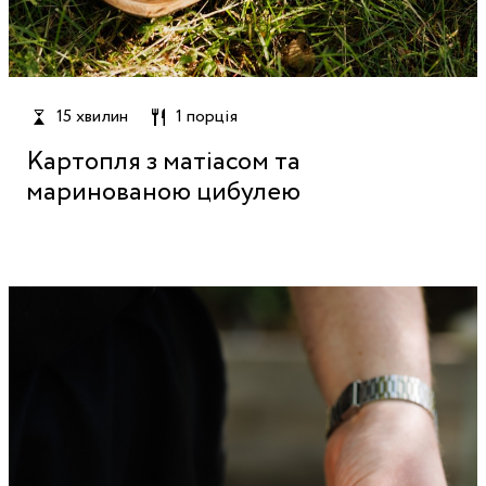
15 хвилин
1 порція
Картопля з матіасом та
маринованою цибулею