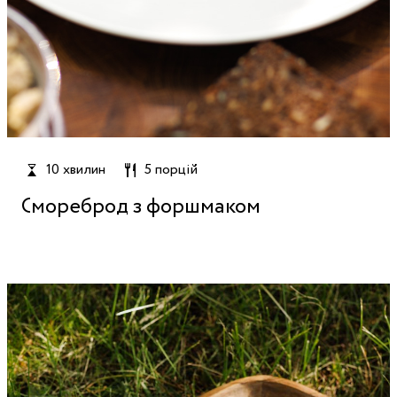
10 хвилин
5 порцій
Смореброд з форшмаком