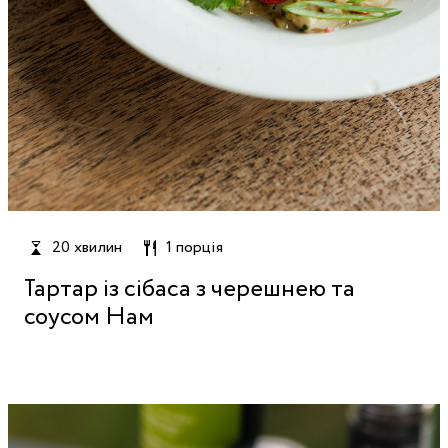
20 хвилин
1 порція
Тартар із сібаса з черешнею та
соусом Нам