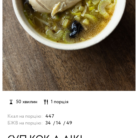
50 хвилин
1 порція
Ккал на порцію:
447
БЖВ на порцію:
34
14
49