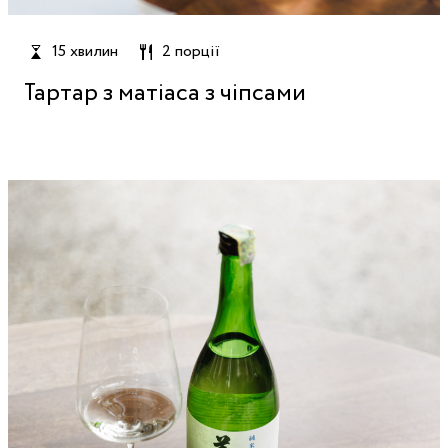
15 хвилин
2 порції
Тартар з матіаса з чіпсами