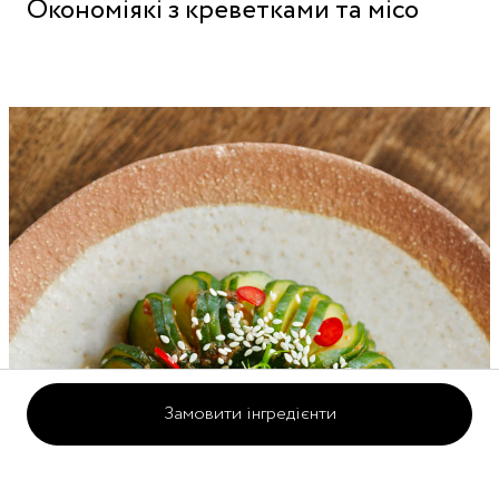
Окономіякі з креветками та місо
Замовити інгредієнти