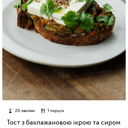
20 хвилин
1 порція
Тост з баклажановою ікрою та сиром