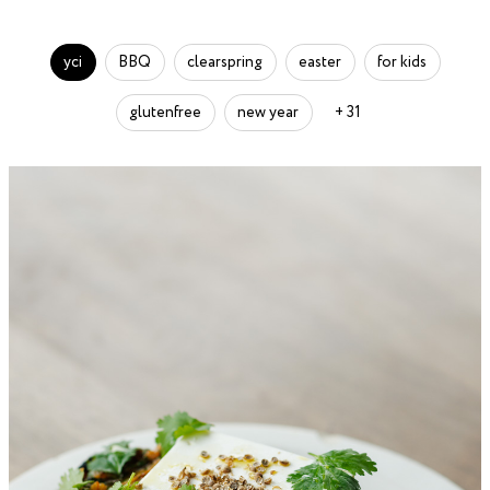
усі
BBQ
clearspring
easter
for kids
glutenfree
new year
+ 31