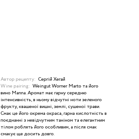
Автор рецепту:
Сергій Хегай
Wine pairing:
Weingut Worner Marto та його
вино Manna. Аромат має гарну середню
інтенсивність, в ньому відчутні ноти зеленого
фрукту, квашеної вишні, землі, сушеної трави.
Смак це його окрема окраса, гарна кислотність в
поєднанні з невідчутним таніном та елегантним
тілом роблять його особливим, а після смак
смакує ще досить довго.