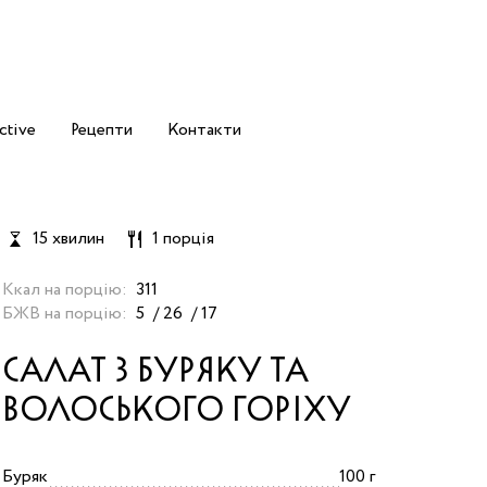
ctive
Рецепти
Контакти
15 хвилин
1 порція
Ккал на порцію:
311
БЖВ на порцію:
5
26
17
САЛАТ З БУРЯКУ ТА
ВОЛОСЬКОГО ГОРІХУ
Буряк
100 г