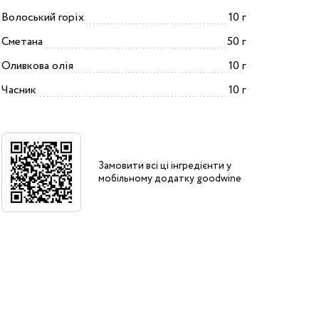
Волоський горіх
10 г
Сметана
50 г
Оливкова олія
10 г
Часник
10 г
Замовити всі ці інгредієнти у
мобільному додатку goodwine