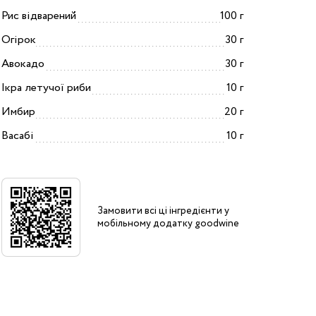
Рис відварений
100 г
Огірок
30 г
Авокадо
30 г
Ікра летучої риби
10 г
Имбир
20 г
Васабі
10 г
Замовити всі ці інгредієнти у
мобільному додатку goodwine