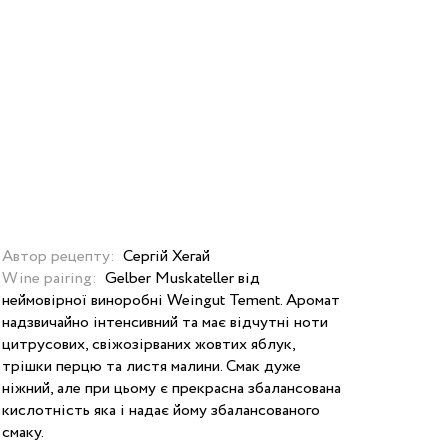
Автор рецепту:
Сергій Хегай
Wine pairing:
Gelber Muskateller від
неймовірної виноробні Weingut Tement. Аромат
надзвичайно інтенсивний та має відчутні ноти
цитрусових, свіжозірваних жовтих яблук,
трішки перцю та листя малини. Смак дуже
ніжний, але при цьому є прекрасна збалансована
кислотність яка і надає йому збалансованого
смаку.