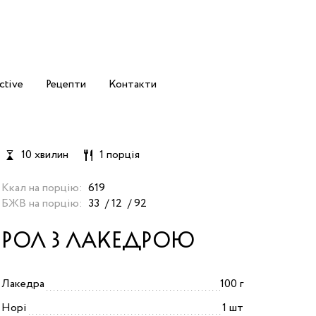
ctive
Рецепти
Контакти
10 хвилин
1 порція
Ккал на порцію:
619
БЖВ на порцію:
33
12
92
РОЛ З ЛАКЕДРОЮ
Лакедра
100 г
Норі
1 шт