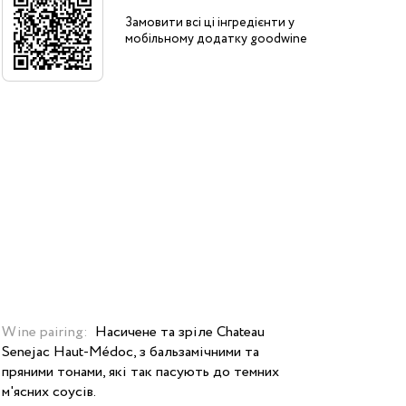
Замовити всі ці інгредієнти у
мобільному додатку goodwine
Wine pairing:
Насичене та зріле Chateau
Senejac Haut-Médoc, з бальзамічними та
пряними тонами, які так пасують до темних
м'ясних соусів.