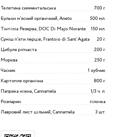
Телятина симментальська
700 г.
Бульон м'ясний органічний, Aneto
500 мл.
Тінтіліа Резерва, DOC Di Majo Norante
150 мл.
Суміш п'яти перців, Frantoio di Sant`Agata
20 г.
Цибуля ріпчаста
200 г.
Морква
250 г.
Часник
1 зубчик
Картопля органічна
800 г.
Паприка ніжна, Cannamela
1/3 ч. л.
Розмарин
гілочка
Лавровий лист цільний, Сannamela
3 шт.