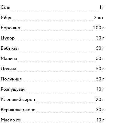
Сіль
1 г
Яйця
2 шт
Борошно
200 г
Цукор
30 г
Бебі ківі
50 г
Малина
50 г
Лохина
50 г
Полуниця
50 г
Розпушувач
10 г
Кленовий сироп
20 г
Вершкове масло
30 г
Масло гхі
10 г