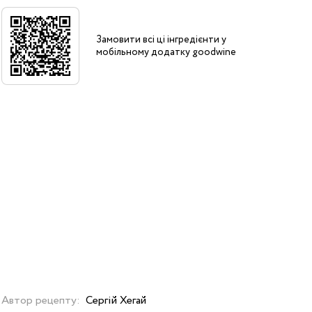
Замовити всі ці інгредієнти у
мобільному додатку goodwine
Автор рецепту:
Сергій Хегай