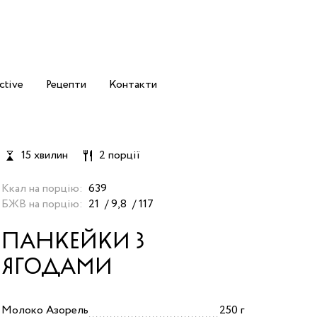
ctive
Рецепти
Контакти
15 хвилин
2 порції
Ккал на порцію:
639
БЖВ на порцію:
21
9,8
117
ПАНКЕЙКИ З
ЯГОДАМИ
Молоко Азорель
250 г