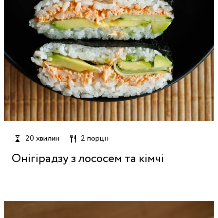
20 хвилин
2 порції
Онігірадзу з лососем та кімчі