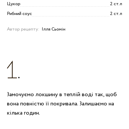
Цукор
2 ст.л
Рибний соус
2 ст.л
Автор рецепту:
Ілля Сьомін
Замочуємо локшину в теплій воді так, щоб
вона повністю її покривала. Залишаємо на
кілька годин.