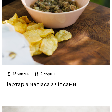
15 хвилин
2 порції
Тартар з матіаса з чіпсами