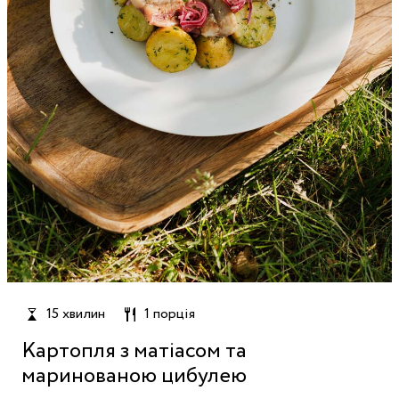
15 хвилин
1 порція
Картопля з матіасом та
маринованою цибулею