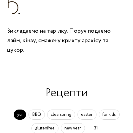
Викладаємо на тарілку. Поруч подаємо
лайм, кінзу, смажену крихту арахісу та
цукор.
Рецепти
усі
BBQ
clearspring
easter
for kids
glutenfree
new year
+ 31