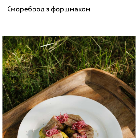
Смореброд з форшмаком