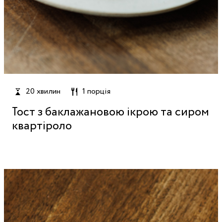
20 хвилин
1 порція
Тост з баклажановою ікрою та сиром
квартіроло