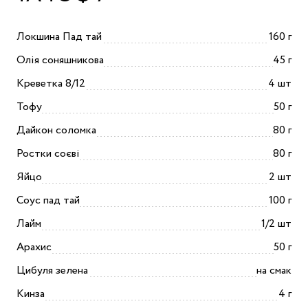
Локшина Пад тай
160 г
Олія соняшникова
45 г
Креветка 8/12
4 шт
Тофу
50 г
Дайкон соломка
80 г
Ростки соєві
80 г
Яйцо
2 шт
Соус пад тай
100 г
Лайм
1/2 шт
Арахис
50 г
Цибуля зелена
на смак
Кинза
4 г