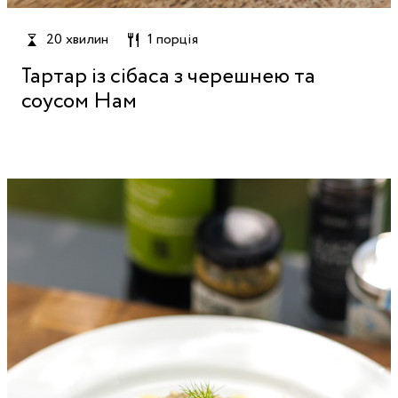
20 хвилин
1 порція
Тартар із сібаса з черешнею та
соусом Нам