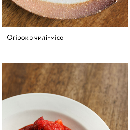
Огірок з чилі-місо