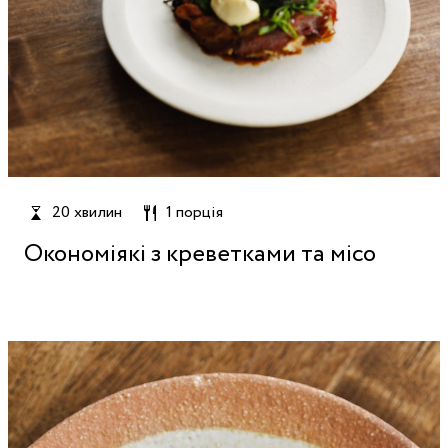
20 хвилин
1 порція
Окономіякі з креветками та місо