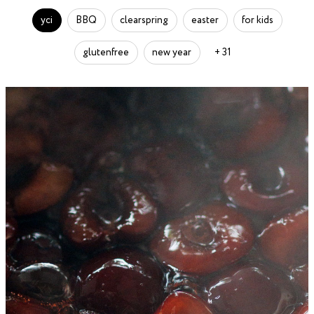
усі
BBQ
clearspring
easter
for kids
glutenfree
new year
+ 31