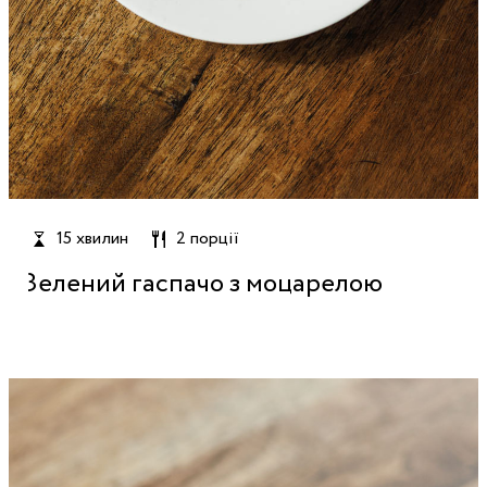
15 хвилин
2 порції
Зелений гаспачо з моцарелою