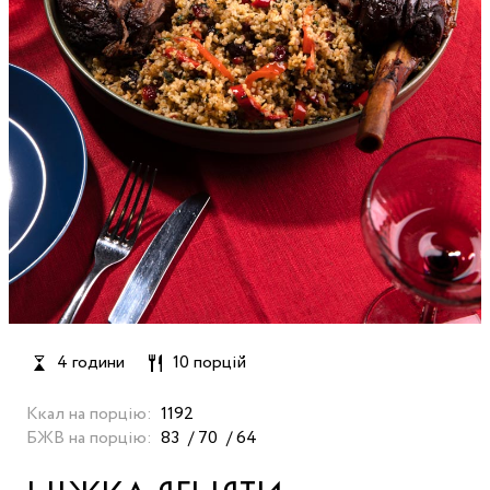
4 години
10 порцій
Ккал на порцію:
1192
БЖВ на порцію:
83
70
64