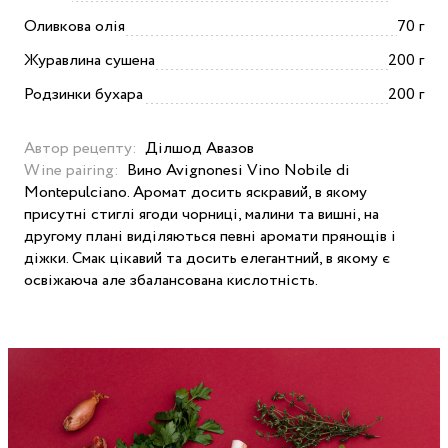
Оливкова олія
70 г
Журавлина сушена
200 г
Родзинки бухара
200 г
Автор рецепту:
Ділшод Авазов
Wine pairing:
Вино Avignonesi Vino Nobile di
Montepulciano. Аромат досить яскравий, в якому
присутні стиглі ягоди чорниці, малини та вишні, на
другому плані виділяються певні аромати прянощів і
діжки. Смак цікавий та досить елегантний, в якому є
освіжаюча але збалансована кислотність.