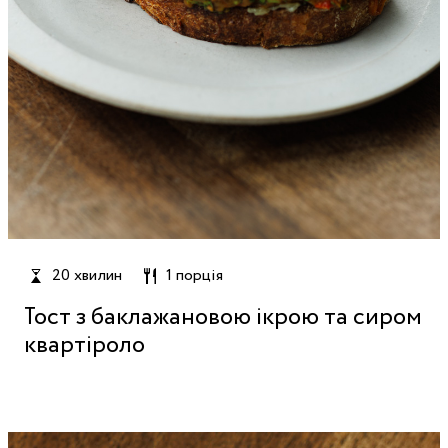
20 хвилин
1 порція
Тост з баклажановою ікрою та сиром
квартіроло