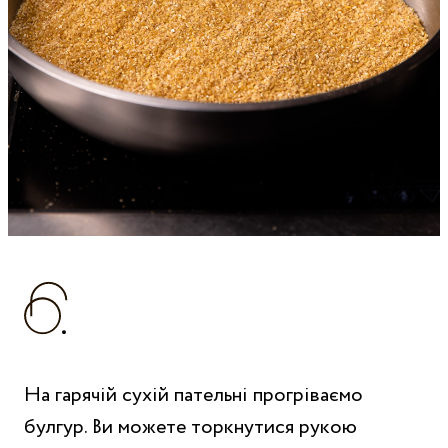
На гарячій сухій пательні прогріваємо
булгур. Ви можете торкнутися рукою