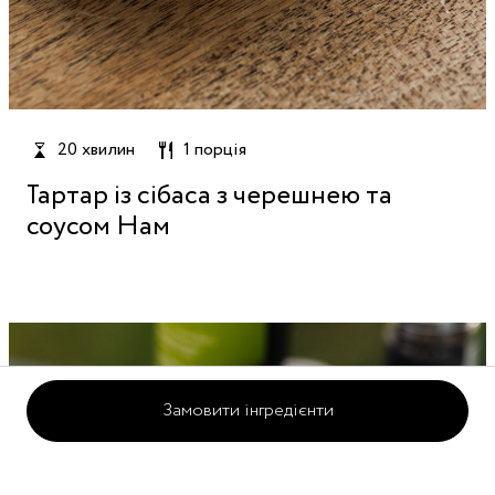
20 хвилин
1 порція
Тартар із сібаса з черешнею та
соусом Нам
Замовити інгредієнти