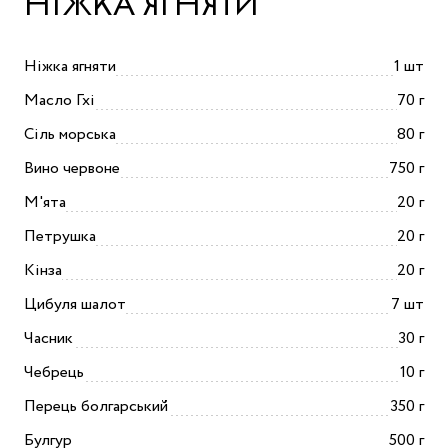
НІЖКА ЯГНЯТИ
Ніжка ягняти
1 шт
Масло Гхі
70 г
Сіль морська
80 г
Вино червоне
750 г
М'ята
20 г
Петрушка
20 г
Кінза
20 г
Цибуля шалот
7 шт
Часник
30 г
Чебрець
10 г
Перець болгарський
350 г
Булгур
500 г