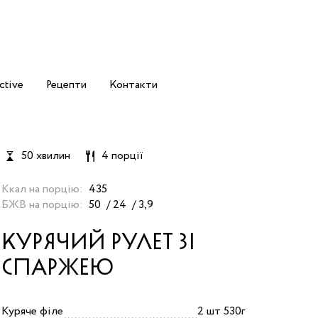
ctive
Рецепти
Контакти
50 хвилин
4 порції
Ккал на порцію:
435
БЖВ на порцію:
50
24
3,9
КУРЯЧИЙ РУЛЕТ ЗІ
СПАРЖЕЮ
Куряче філе
2 шт 530г