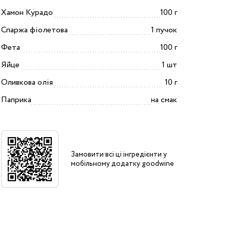
Хамон Курадо
100 г
Спаржа фіолетова
1 пучок
Фета
100 г
Яйце
1 шт
Оливкова олія
10 г
Паприка
на смак
Замовити всі ці інгредієнти у
мобільному додатку goodwine