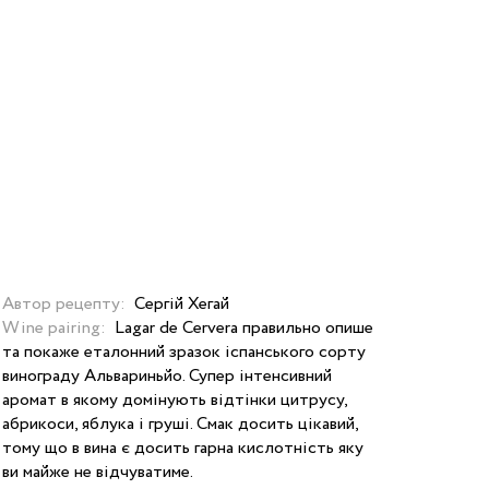
Автор рецепту:
Сергій Хегай
Wine pairing:
Lagar de Cervera правильно опише
та покаже еталонний зразок іспанського сорту
винограду Альвариньйо. Супер інтенсивний
аромат в якому домінують відтінки цитрусу,
абрикоси, яблука і груші. Смак досить цікавий,
тому що в вина є досить гарна кислотність яку
ви майже не відчуватиме.