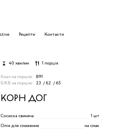
ctive
Рецепти
Контакти
40 хвилин
1 порція
Ккал на порцію:
891
БЖВ на порцію:
23
62
65
КОРН ДОГ
Сосиска свиняча
1 шт
Олія для смаження
на смак