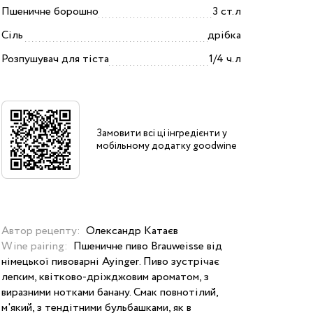
Пшеничне борошно
3 ст.л
Сіль
дрібка
Розпушувач для тіста
1/4 ч.л
Замовити всі ці інгредієнти у
мобільному додатку goodwine
Автор рецепту:
Олександр Катаєв
Wine pairing:
Пшеничне пиво Brauweisse від
німецької пивоварні Ayinger. Пиво зустрічає
легким, квітково-дріжджовим ароматом, з
виразними нотками банану. Смак повнотілий,
м'який, з тендітними бульбашками, як в