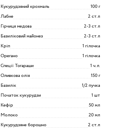
Кукурудзяний крохмаль
100 г
Лабне
2 ст.л
Гірчиця медова
2-3 ст.л
Базиліковий майонез
2-3 ст.л
Кріп
1 гілочка
Орегано
1 гілочка
Спеції Тогараши
1 ч.л.
Оливкова олія
150 г
Базилік
1/2 пучка
Початок кукурудзи
1 шт
Кефір
50 мл
Молоко
20 мл
Кукурудзяне борошно
2 ст.л