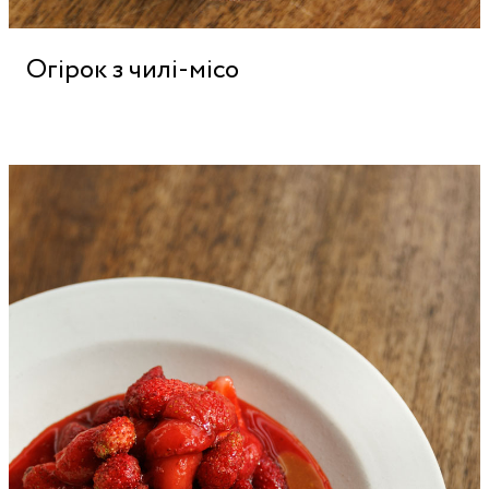
Огірок з чилі-місо