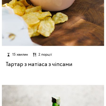
15 хвилин
2 порції
Тартар з матіаса з чіпсами