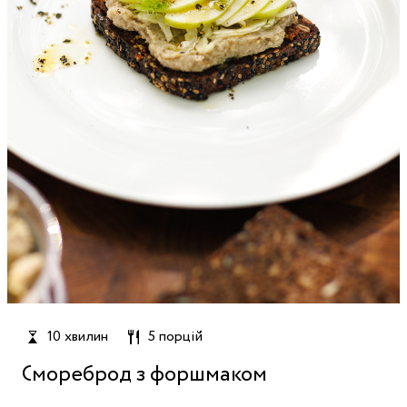
10 хвилин
5 порцій
Смореброд з форшмаком