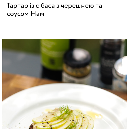
Тартар із сібаса з черешнею та
соусом Нам