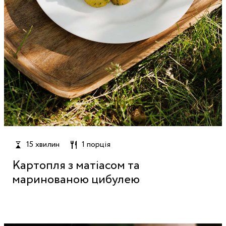
15 хвилин
1 порція
Картопля з матіасом та
маринованою цибулею