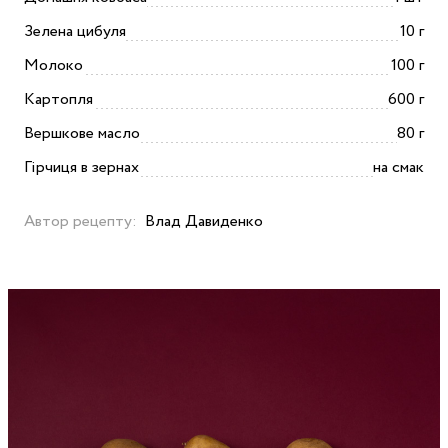
Зелена цибуля
10 г
Молоко
100 г
Картопля
600 г
Вершкове масло
80 г
Гірчиця в зернах
на смак
Автор рецепту:
Влад Давиденко