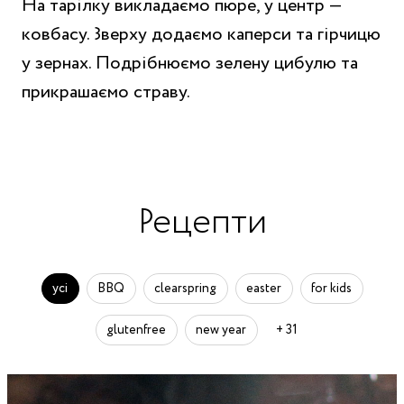
На тарілку викладаємо пюре, у центр —
ковбасу. Зверху додаємо каперси та гірчицю
у зернах. Подрібнюємо зелену цибулю та
прикрашаємо страву.
Рецепти
усі
BBQ
clearspring
easter
for kids
glutenfree
new year
+ 31