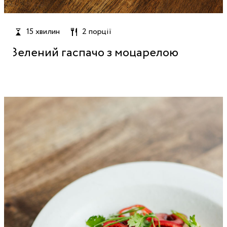
15 хвилин
2 порції
Зелений гаспачо з моцарелою