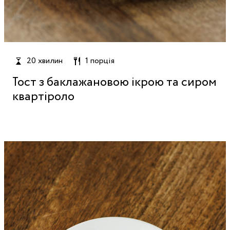
20 хвилин
1 порція
Тост з баклажановою ікрою та сиром
квартіроло