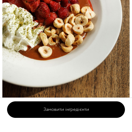
Замовити інгредієнти
15 хвилин
2 порції
Полуниця в місо карамелі