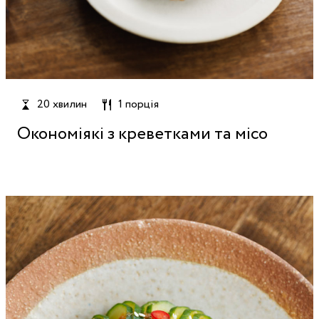
20 хвилин
1 порція
Окономіякі з креветками та місо