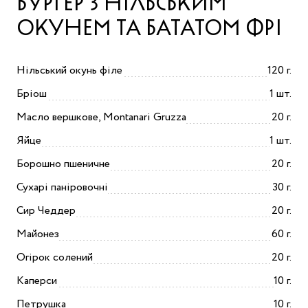
БУРГЕР З НІЛЬСЬКИМ
ОКУНЕМ ТА БАТАТОМ ФРІ
Нільський окунь філе
120 г.
Бріош
1 шт.
Масло вершкове, Montanari Gruzza
20 г.
Яйце
1 шт.
Борошно пшеничне
20 г.
Сухарі паніровочні
30 г.
Сир Чеддер
20 г.
Майонез
60 г.
Огірок солений
20 г.
Каперси
10 г.
Петрушка
10 г.