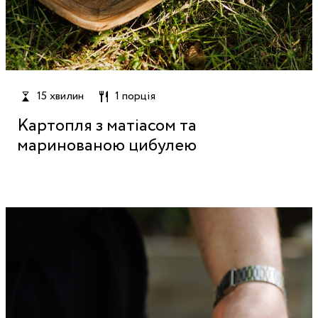
15 хвилин
1 порція
Картопля з матіасом та
маринованою цибулею