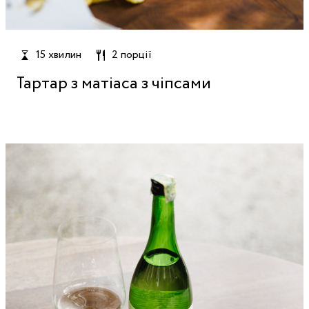
15 хвилин
2 порції
Тартар з матіаса з чіпсами