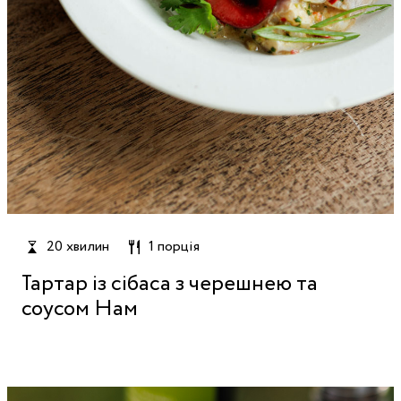
20 хвилин
1 порція
Тартар із сібаса з черешнею та
соусом Нам