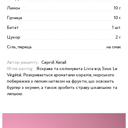
Лимон
10 г.
Гірчиця
10 г.
Батат
1 шт.
Цукор
2 г.
Сіль, перець
на смак
Автор рецепту:
Сергій Хегай
Wine pairing:
Яскрава та солонувата Livia від Sous Le
Végétal. Розкривається ароматами коралів, морського
побережжя з легким натяком на фрукти, що освіжить
бургер з окунем, а також зробить страву цікавішою та
легшою.