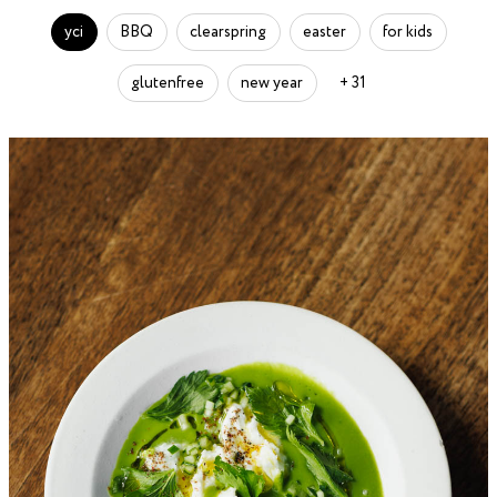
усі
BBQ
clearspring
easter
for kids
glutenfree
new year
+ 31