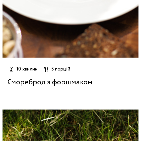
10 хвилин
5 порцій
Смореброд з форшмаком