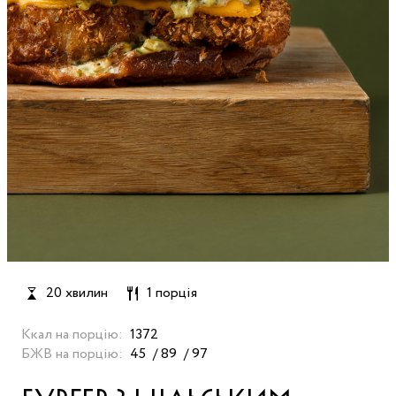
20 хвилин
1 порція
Ккал на порцію:
1372
БЖВ на порцію:
45
89
97