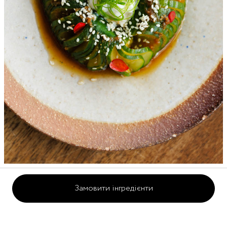
Огірок з чилі-місо
Замовити інгредієнти