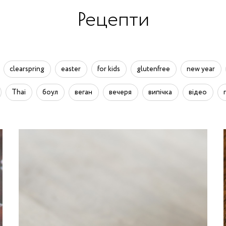
Рецепти
clearspring
easter
for kids
glutenfree
new year
Thai
боул
веган
вечеря
випічка
відео