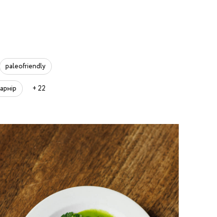
paleofriendly
гарнір
+ 22