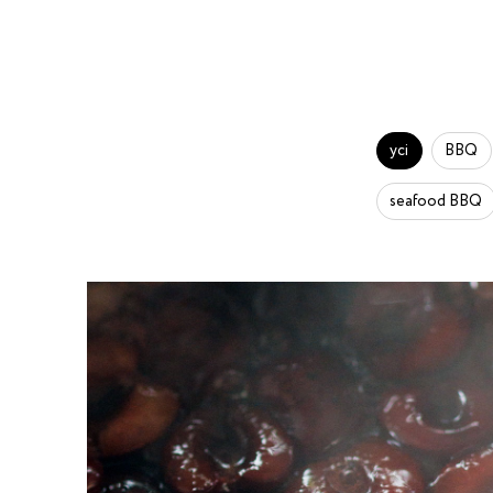
усі
BBQ
seafood BBQ