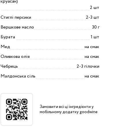
круасан)
2 шт
Стиглі персики
2-3 шт
Вершкове масло
30 г
Бурата
1 шт
Мед
на смак
Оливкова олія
на смак
Чебрець
2-3 гілочки
Малдонська сіль
на смак
Замовити всі ці інгредієнти у
мобільному додатку goodwine