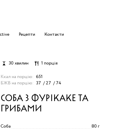
ctive
Рецепти
Контакти
30 хвилин
1 порція
Ккал на порцію:
651
БЖВ на порцію:
37
27
74
СОБА З ФУРІКАКЕ ТА
ГРИБАМИ
Соба
80 г