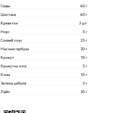
Гливи
40 г
Шиїтаке
40 г
Креветки
3 шт
Норі
5 г
Соєвий соус
25 г
Насіння гарбуза
30 г
Кунжут
10 г
Кунжутна олія
5 г
Кінза
10 г
Зелена цибуля
5 г
Лайм
30 г