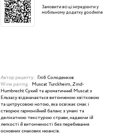
Замовити всі ці інгредієнти у
мобільному додатку goodwine
Автор рецепту:
Гліб Солоденков
Wine pairing:
Muscat Turckheim, Zind-
Humbrecht Сухий та ароматичний Muscat з
Ельзасу відзначається витонченою квітковою
та цитрусовою нотою, яка освіжає смак і
створює гармонійний баланс з умамі та
делікатною текстурою страви, надаючи їй
легкості й витонченості без перебивання
основних смакових нюансів.