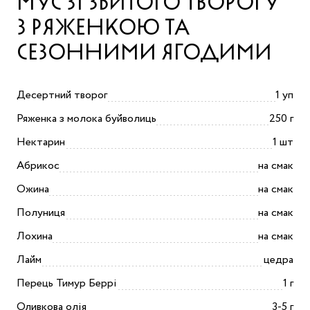
МУС ЗІ ЗБИТОГО ТВОРОГУ
З РЯЖЕНКОЮ ТА
СЕЗОННИМИ ЯГОДИМИ
Десертний творог
1 уп
Ряженка з молока буйволиць
250 г
Нектарин
1 шт
Абрикос
на смак
Ожина
на смак
Полуниця
на смак
Лохина
на смак
Лайм
цедра
Перець Тимур Беррі
1 г
Оливкова олія
3-5 г