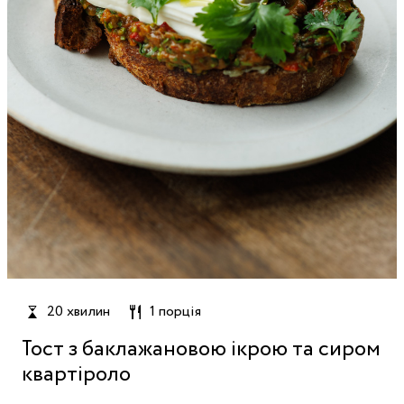
20 хвилин
1 порція
Тост з баклажановою ікрою та сиром
квартіроло