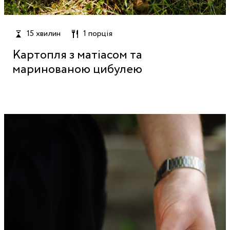
15 хвилин
1 порція
Картопля з матіасом та
маринованою цибулею