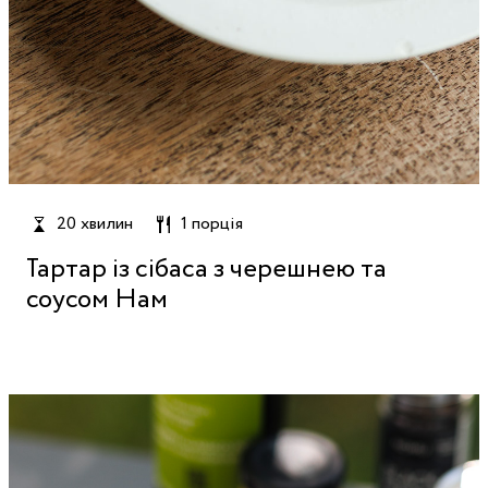
20 хвилин
1 порція
Тартар із сібаса з черешнею та
соусом Нам