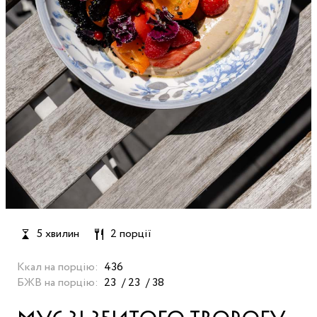
5 хвилин
2 порції
Ккал на порцію:
436
БЖВ на порцію:
23
23
38