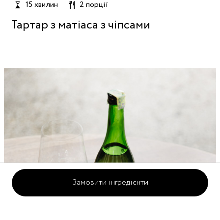
15 хвилин
2 порції
Тартар з матіаса з чіпсами
Замовити інгредієнти