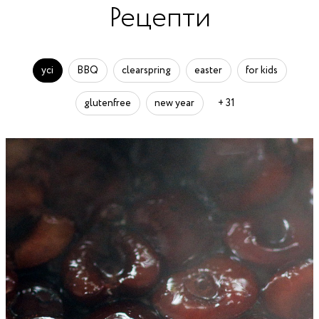
Рецепти
усі
BBQ
clearspring
easter
for kids
glutenfree
new year
+ 31