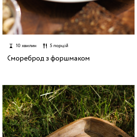
10 хвилин
5 порцій
Смореброд з форшмаком