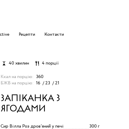
ctive
Рецепти
Контакти
40 хвилин
4 порції
Ккал на порцію:
360
БЖВ на порцію:
16
23
21
ЗАПІКАНКА З
ЯГОДАМИ
Сир Вілла Роз дров'яний у печі
300 г