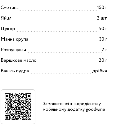
Сметана
150 г
Яйця
2 шт
Цукор
40 г
Манна крупа
30 г
Розпушувач
2 г
Вершкове масло
20 г
Ваніль пудра
дрібка
Замовити всі ці інгредієнти у
мобільному додатку goodwine