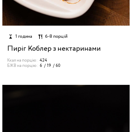
1 година
6-8 порцій
Пиріг Коблер з нектаринами
Ккал на порцію:
424
БЖВ на порцію:
6
19
60