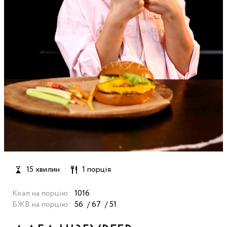
15 хвилин
1 порція
Ккал на порцію:
1016
БЖВ на порцію:
56
67
51