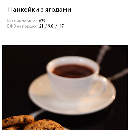
Панкейки з ягодами
Ккал на порцію:
639
БЖВ на порцію:
21
9,8
117