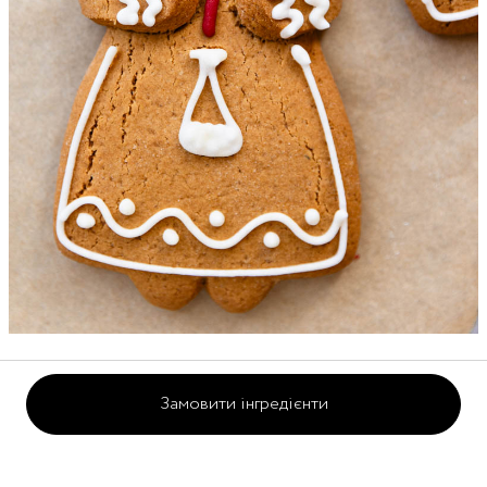
40 хвилин
5 порцій
Замовити інгредієнти
Різдвяний пряник
Ккал на порцію:
478
БЖВ на порцію:
6
13
84