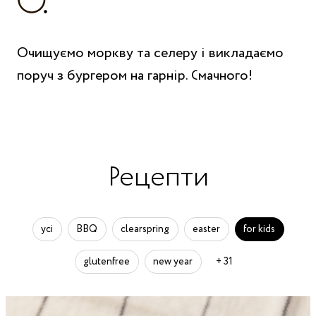
Очищуємо моркву та селеру і викладаємо
поруч з бургером на гарнір. Смачного!
Рецепти
усі
BBQ
clearspring
easter
for kids
glutenfree
new year
+ 31