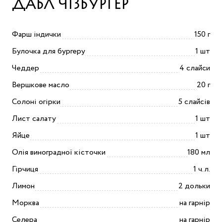
ДАБЛ ЧІЗБУРГЕР
Фарш індички
150 г
Булочка для бургеру
1 шт
Чеддер
4 слайси
Вершкове масло
20 г
Солоні огірки
5 слайсів
Лист салату
1 шт
Яйце
1 шт
Олія виноградної кісточки
180 мл
Гірчиця
1 ч.л.
Лимон
2 дольки
Морква
на гарнір
Селера
на гарнір