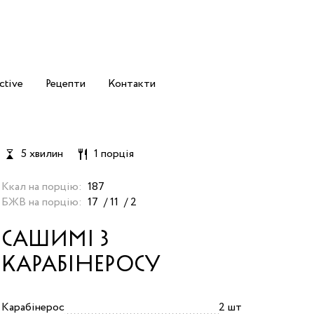
ctive
Рецепти
Контакти
5 хвилин
1 порція
Ккал на порцію:
187
БЖВ на порцію:
17
11
2
САШИМІ З
КАРАБІНЕРОСУ
Карабінерос
2 шт