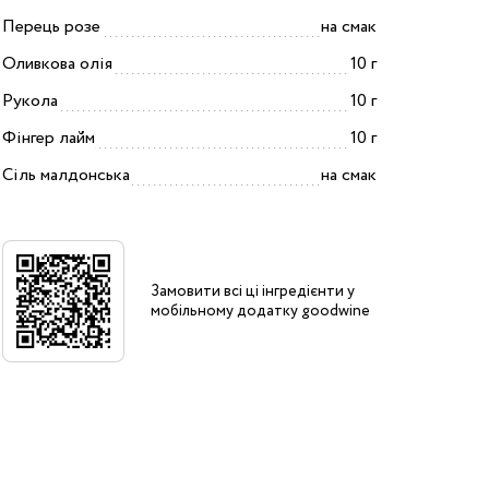
Перець розе
на смак
Оливкова олія
10 г
Рукола
10 г
Фінгер лайм
10 г
Сіль малдонська
на смак
Замовити всі ці інгредієнти у
мобільному додатку goodwine