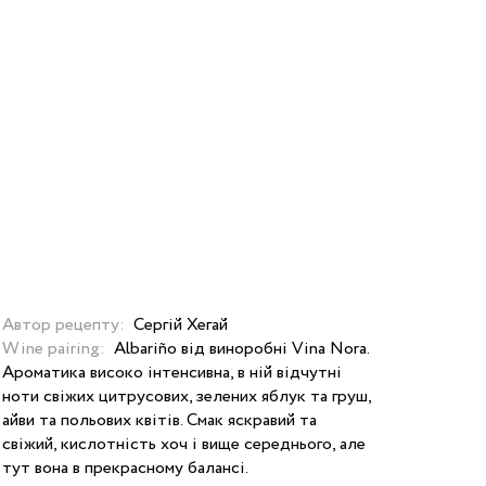
Автор рецепту:
Сергій Хегай
Wine pairing:
Albariño від виноробні Vina Nora.
Ароматика високо інтенсивна, в ній відчутні
ноти свіжих цитрусових, зелених яблук та груш,
айви та польових квітів. Смак яскравий та
свіжий, кислотність хоч і вище середнього, але
тут вона в прекрасному балансі.