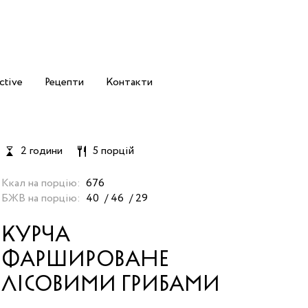
ctive
Рецепти
Контакти
2 години
5 порцій
Ккал на порцію:
676
БЖВ на порцію:
40
46
29
КУРЧА
ФАРШИРОВАНЕ
ЛІСОВИМИ ГРИБАМИ