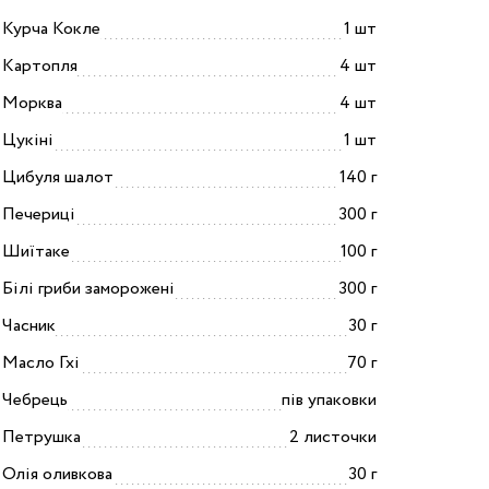
Курча Кокле
1 шт
Картопля
4 шт
Морква
4 шт
Цукіні
1 шт
Цибуля шалот
140 г
Печериці
300 г
Шиїтаке
100 г
Білі гриби заморожені
300 г
Часник
30 г
Масло Гхі
70 г
Чебрець
пів упаковки
Петрушка
2 листочки
Олія оливкова
30 г