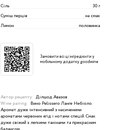
Сіль
30 г
Суміш перців
на смак
Лимон
половинка
Замовити всі ці інгредієнти у
мобільному додатку goodwine
Автор рецепту:
Ділшод Авазов
Wine pairing:
Вино Pelissero Ланге Небіоло.
Аромат дуже інтенсивний з насиченими
ароматами червоних ягід і нотами спецій. Смак
дуже свіжий з легкими танінами та прекрасним
балансом.