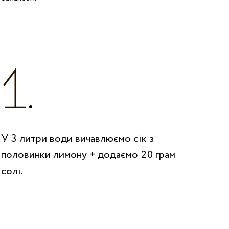
У 3 литри води вичавлюємо сік з
половинки лимону + додаємо 20 грам
солі.