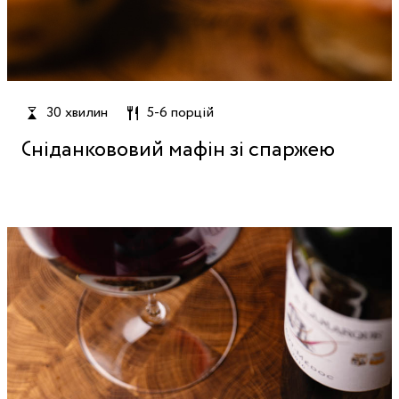
30 хвилин
5-6 порцій
Сніданкововий мафін зі спаржею