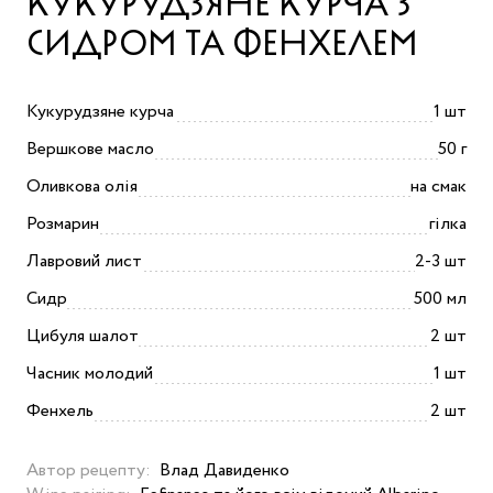
КУКУРУДЗЯНЕ КУРЧА З
СИДРОМ ТА ФЕНХЕЛЕМ
Кукурудзяне курча
1 шт
Вершкове масло
50 г
Оливкова олія
на смак
Розмарин
гілка
Лавровий лист
2-3 шт
Сидр
500 мл
Цибуля шалот
2 шт
Часник молодий
1 шт
Фенхель
2 шт
Автор рецепту:
Влад Давиденко