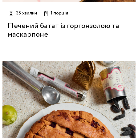
35 хвилин
1 порція
Печений батат із горгонзолою та
маскарпоне