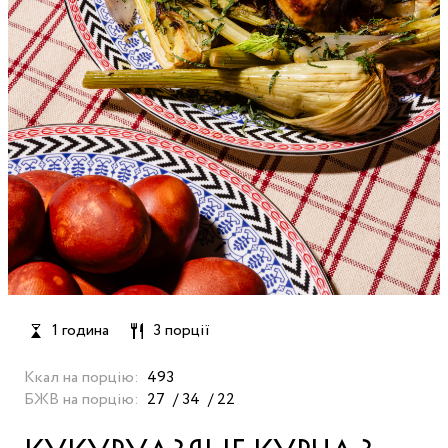
1 година
3 порції
Ккал на порцію:
493
БЖВ на порцію:
27
34
22