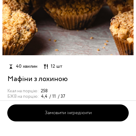
40 хвилин
12 шт
Мафіни з лохиною
Ккал на порцію:
258
БЖВ на порцію:
4,4
11
37
Замовити інгредієнти