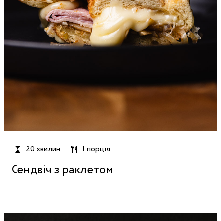
20 хвилин
1 порція
Сендвіч з раклетом