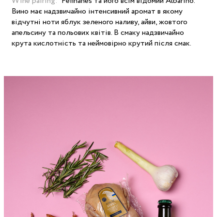
Wine pairing:
Fefinanes та його всім відомий Albarino.
Вино має надзвичайно інтенсивний аромат в якому
відчутні ноти яблук зеленого наливу, айви, жовтого
апельсину та польових квітів. В смаку надзвичайно
крута кислотність та неймовірно крутий після смак.