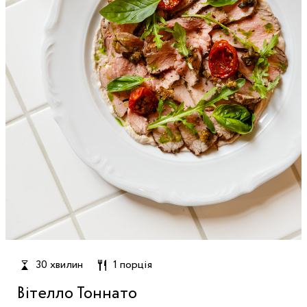
30 хвилин
1 порція
Вітелло Тоннато