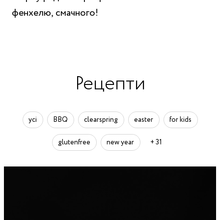
фенхелю, смачного!
Рецепти
усі
BBQ
clearspring
easter
for kids
glutenfree
new year
+ 31