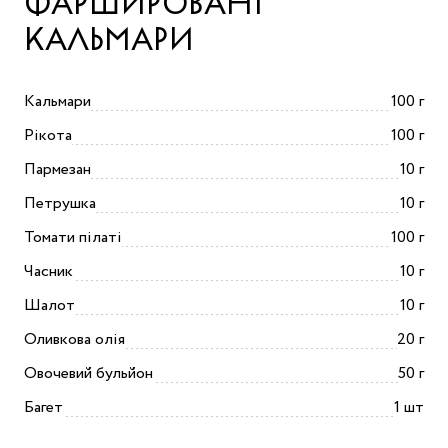
ФАРШИРОВАНІ
КАЛЬМАРИ
Кальмари
100 г
Рікота
100 г
Пармезан
10 г
Петрушка
10 г
Томати пілаті
100 г
Часник
10 г
Шалот
10 г
Оливкова олія
20 г
Овочевий бульйон
50 г
Багет
1 шт