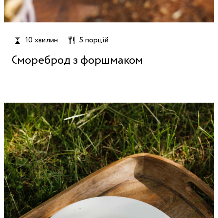
10 хвилин
5 порцій
Смореброд з форшмаком