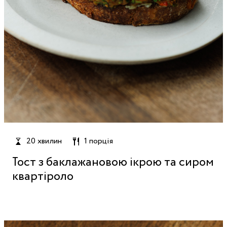
20 хвилин
1 порція
Тост з баклажановою ікрою та сиром
квартіроло