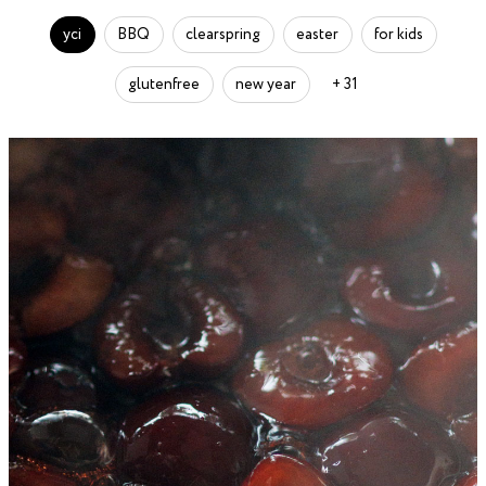
усі
BBQ
clearspring
easter
for kids
glutenfree
new year
+ 31