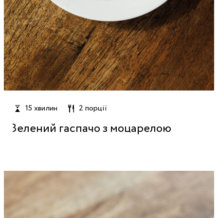
15 хвилин
2 порції
Зелений гаспачо з моцарелою