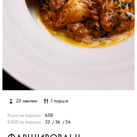
20 хвилин
1 порція
Ккал на порцію:
658
БЖВ на порцію:
33
36
54