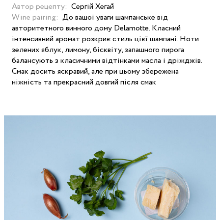
Автор рецепту:
Сергій Хегай
Wine pairing:
До вашої уваги шампанське від
авторитетного винного дому Delamotte. Класний
інтенсивний аромат розкриє стиль цієї шампані. Ноти
зелених яблук, лимону, бісквіту, запашного пирога
балансують з класичними відтінками масла і дріжджів.
Смак досить яскравий, але при цьому збережена
ніжність та прекрасний довгий після смак