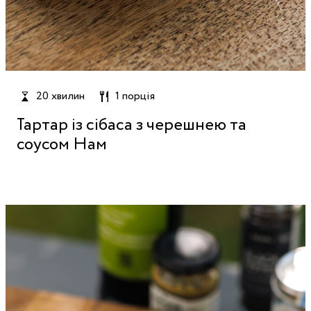
20 хвилин
1 порція
Тартар із сібаса з черешнею та
соусом Нам