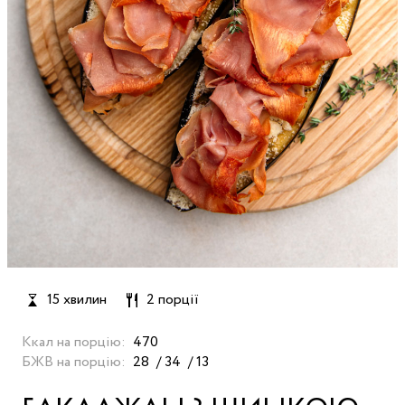
15 хвилин
2 порції
Ккал на порцію:
470
БЖВ на порцію:
28
34
13