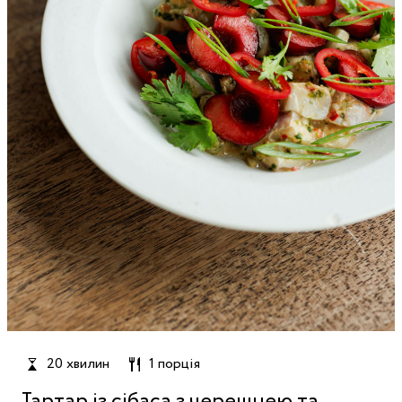
20 хвилин
1 порція
Тартар із сібаса з черешнею та