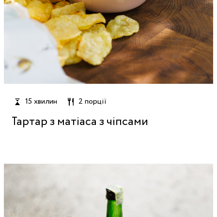
15 хвилин
2 порції
Тартар з матіаса з чіпсами