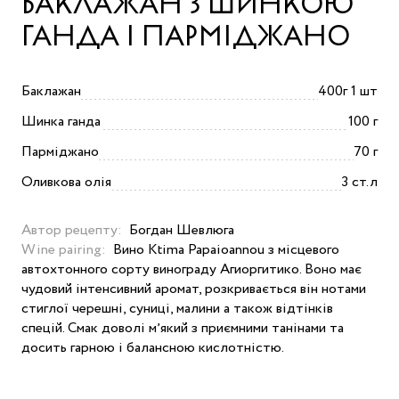
БАКЛАЖАН З ШИНКОЮ
ГАНДА І ПАРМІДЖАНО
Баклажан
400г 1 шт
Шинка ганда
100 г
Парміджано
70 г
Оливкова олія
3 ст.л
Автор рецепту:
Богдан Шевлюга
Wine pairing:
Вино Ktima Papaioannou з місцевого
автохтонного сорту винограду Агиоргитико. Воно має
чудовий інтенсивний аромат, розкривається він нотами
стиглої черешні, суниці, малини а також відтінків
спецій. Смак доволі мʼякий з приємними танінами та
досить гарною і балансною кислотністю.