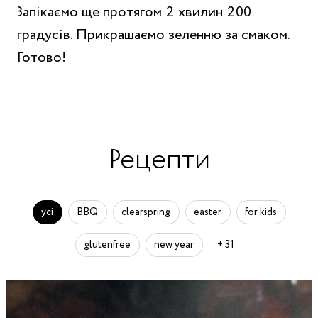
Запікаємо ще протягом 2 хвилин 200
градусів. Прикрашаємо зеленню за смаком.
Готово!
Рецепти
усі
BBQ
clearspring
easter
for kids
glutenfree
new year
+ 31