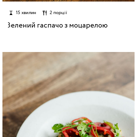
15 хвилин
2 порції
Зелений гаспачо з моцарелою