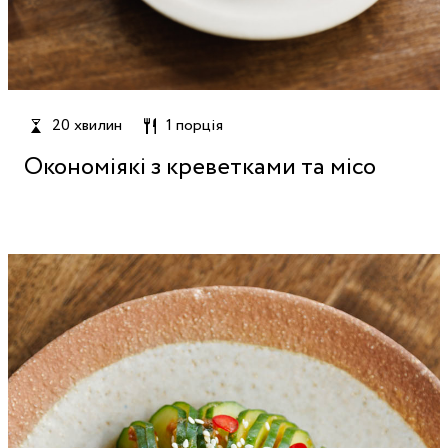
20 хвилин
1 порція
Окономіякі з креветками та місо