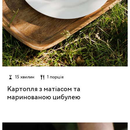
15 хвилин
1 порція
Картопля з матіасом та
маринованою цибулею