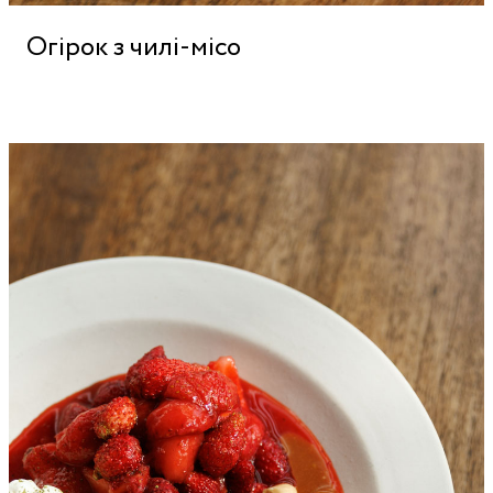
Огірок з чилі-місо