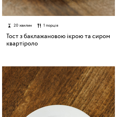
20 хвилин
1 порція
Тост з баклажановою ікрою та сиром
квартіроло