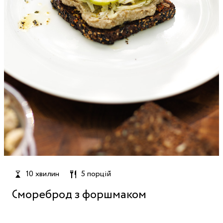
10 хвилин
5 порцій
Смореброд з форшмаком