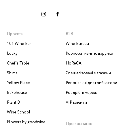
Проєкти
B2B
101 Wine Bar
Wine Bureau
Lucky
Корпоративні подарунки
Chef’s Table
HoReCA
Shima
Спеціалізовані магазини
Yellow Place
Регіональні дистриб'ютори
Bakehouse
Роздрібні мережі
Plant B
VIP клієнти
Wine School
Flowers by goodwine
Про компанію