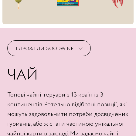
ПІДРОЗДІЛИ GOODWINE
ЧАЙ
Вино
Пекарня
Ігристі
М’ясо
Selective Wines
Риба та морепродукти
Топові чайні теруари з 13 країн із 3
Міцні напої
Бакалія
континентів. Ретельно відібрані позиції, які
Пиво
Овочі та фрукти
можуть задовольнити потреби досвідчених
Безалкогольні напої
Сухофрукти
гурманів, або ж стати частиною унікальної
чайної карти в закладі. Ми задаємо чайні
Кулінарія
Lucky