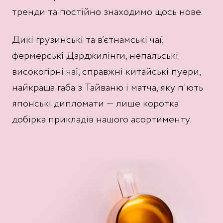
Гастрономія
Chef’s Table
тренди та постійно знаходимо щось нове.
Молочна продукція
Shima
Дикі грузинські та в’єтнамські чаї,
Чай
101 Wine Bar
фермерські Дарджилінги, непальські
Дитяче
Yellow Place
високогірні чаї, справжні китайські пуери,
Home by goodwine
найкраща габа з Тайваню і матча, яку п'ють
Flowers by goodwine
японські дипломати — лише коротка
добірка прикладів нашого асортименту.