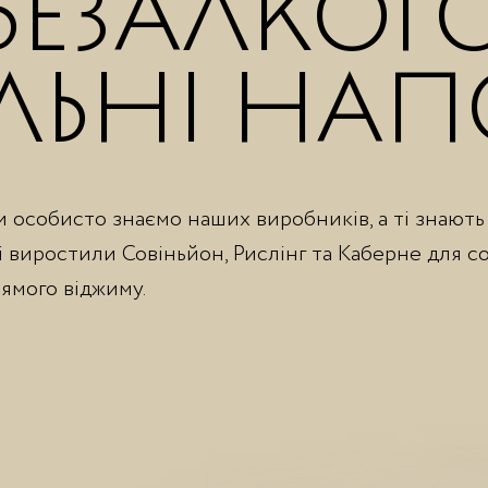
БЕЗАЛКОГ
ЛЬНІ НАП
 особисто знаємо наших виробників, а ті знають
і виростили Совіньйон, Рислінг та Каберне для со
ямого віджиму.