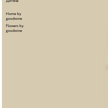
Дитяче
Home by
goodwine
Flowers by
goodwine