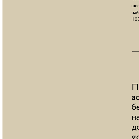
шот
чай
100
П
а
б
н
д
g