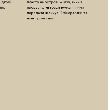
я дітей
пласту на острові Фіджі, який в
ію.
процесі фільтрації вулканічними
породами насичує її мінералами та
електролітами.