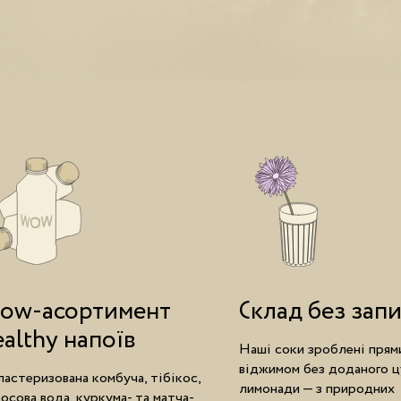
ow-асортимент
Склад без зап
ealthy напоїв
Наші соки зроблені прям
віджимом без доданого ц
астеризована комбуча, тібікос,
лимонади — з природних
осова вода, куркума- та матча-