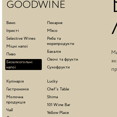
GOODWINE
Вино
Пекарня
Ігристі
М’ясо
Selective Wines
Риба та
морепродукти
Міцні напої
Бакалія
Ми
Пиво
Овочі та фрукти
як
Безалкогольні
напої
Сухофрукти
пр
Кулінарія
Lucky
Гастрономія
Chef’s Table
Молочна
Shima
продукція
101 Wine Bar
Чай
Yellow Place