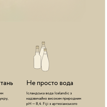
итань
Не просто вода
им
Ісландська вода Icelandic з
укру,
надзвичайно високим природним
pH — 8,4. Fiji з артезіанського