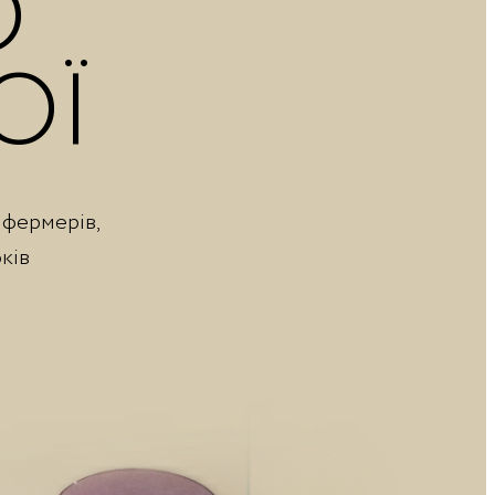
О
ОЇ
 фермерів,
ків