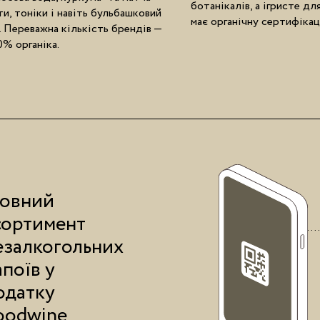
ботанікалів, а ігристе дл
и, тоніки і навіть бульбашковий
має органічну сертифікац
. Переважна кількість брендів —
% органіка.
овний
сортимент
езалкогольних
апоїв у
одатку
oodwine