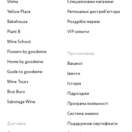
Shima
Спеціалізовані магазини
Yellow Place
Регіональні дистриб'ютори
Bakehouse
Роздрібні мережі
Plant B
VIP клієнти
Wine School
Flowers by goodwine
Про компанію
Home by goodwine
Вакансії
Guide to goodwine
Івенти
Wine Tours
Історія
Brut Buro
Підрозділи
Sabotage Wine
Програма лояльності
Система знижок
Доставка
Подарункові сертифікати