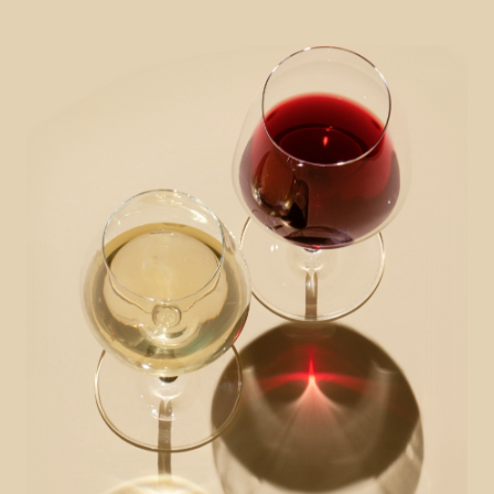
Гастрономія
Chef’s Table
Молочна продукція
Shima
Чай
101 Wine Bar
Дитяче
Yellow Place
Home by goodwine
Flowers by goodwine