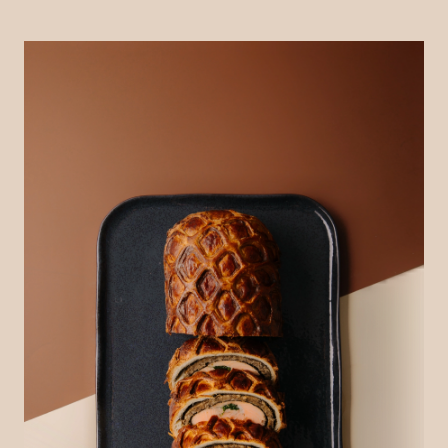
Гастрономія
Chef’s Table
Молочна продукція
Shima
Чай
101 Wine Bar
Дитяче
Yellow Place
Home by goodwine
Flowers by goodwine