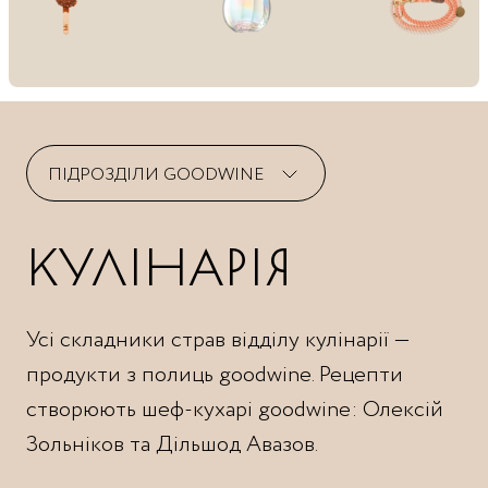
ПІДРОЗДІЛИ GOODWINE
КУЛІНАРІЯ
Вино
Пекарня
Ігристі
М’ясо
Selective Wines
Риба та морепродукти
Усі складники страв відділу кулінарії —
Міцні напої
Бакалія
продукти з полиць goodwine. Рецепти
Пиво
Овочі та фрукти
створюють шеф-кухарі goodwine: Олексій
Безалкогольні напої
Сухофрукти
Зольніков та Дільшод Авазов.
Кулінарія
Lucky