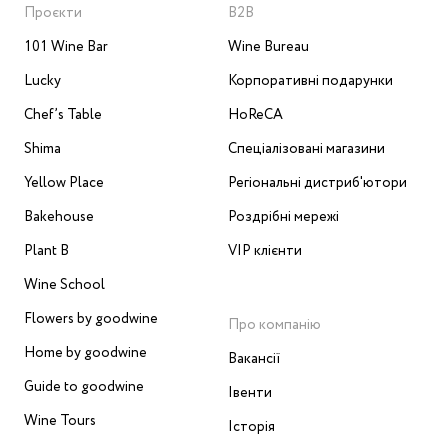
Проєкти
B2B
101 Wine Bar
Wine Bureau
Lucky
Корпоративні подарунки
Chef’s Table
HoReCA
Shima
Спеціалізовані магазини
Yellow Place
Регіональні дистриб'ютори
Bakehouse
Роздрібні мережі
Plant B
VIP клієнти
Wine School
Flowers by goodwine
Про компанію
Home by goodwine
Вакансії
Guide to goodwine
Івенти
Wine Tours
Історія