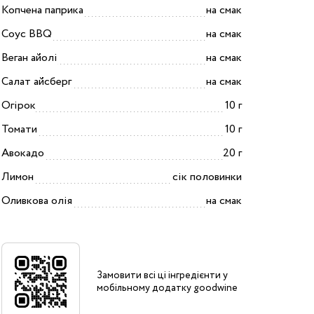
Копчена паприка
на смак
Соус BBQ
на смак
Веган айолі
на смак
Салат айсберг
на смак
Огірок
10 г
Томати
10 г
Авокадо
20 г
Лимон
сік половинки
Оливкова олія
на смак
Замовити всі ці інгредієнти у
мобільному додатку goodwine