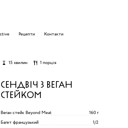
ctive
Рецепти
Контакти
15 хвилин
1 порція
СЕНДВІЧ З ВЕГАН
СТЕЙКОМ
Веган стейк Beyond Meat
160 г
Багет французький
1/2