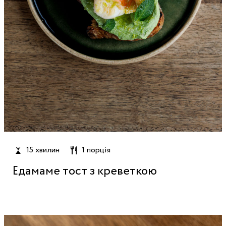
15 хвилин
1 порція
Едамаме тост з креветкою