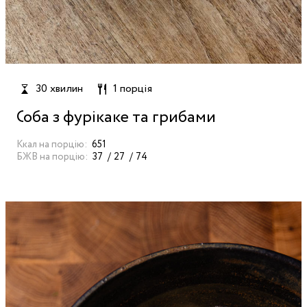
30 хвилин
1 порція
Соба з фурікаке та грибами
Ккал на порцію:
651
БЖВ на порцію:
37
27
74