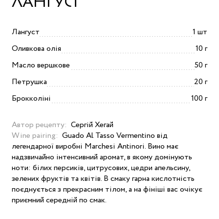
ЛАНГУСТ
Лангуст
1 шт
Оливкова олія
10 г
Масло вершкове
50 г
Петрушка
20 г
Брокколіні
100 г
Автор рецепту:
Сергій Хегай
Wine pairing:
Guado Al Tasso Vermentino від
легендарної виробні Marchesi Antinori. Вино має
надзвичайно інтенсивний аромат, в якому домінують
ноти: білих персиків, цитрусових, цедри апельсину,
зелених фруктів та квітів. В смаку гарна кислотність
поєднується з прекрасним тілом, а на фініші вас очікує
приємний середній по смак.