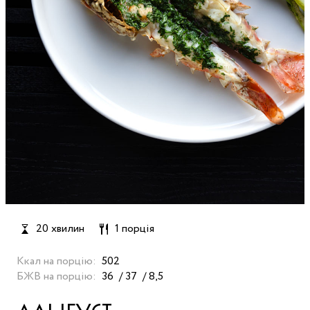
20 хвилин
1 порція
Ккал на порцію:
502
БЖВ на порцію:
36
37
8,5