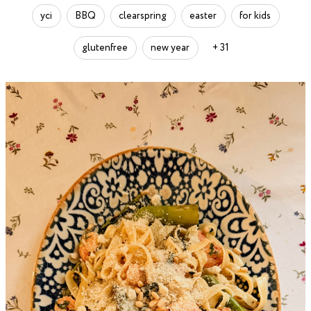
усі
BBQ
clearspring
easter
for kids
glutenfree
new year
+ 31