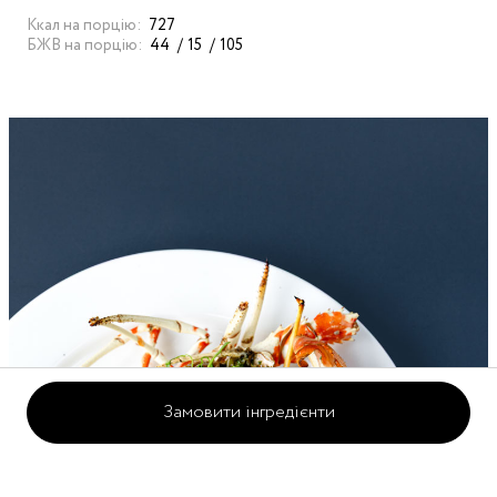
Ккал на порцію:
727
БЖВ на порцію:
44
15
105
Замовити інгредієнти