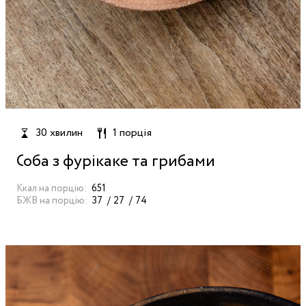
30 хвилин
1 порція
Соба з фурікаке та грибами
Ккал на порцію:
651
БЖВ на порцію:
37
27
74