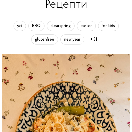
Рецепти
усі
BBQ
clearspring
easter
for kids
glutenfree
new year
+ 31