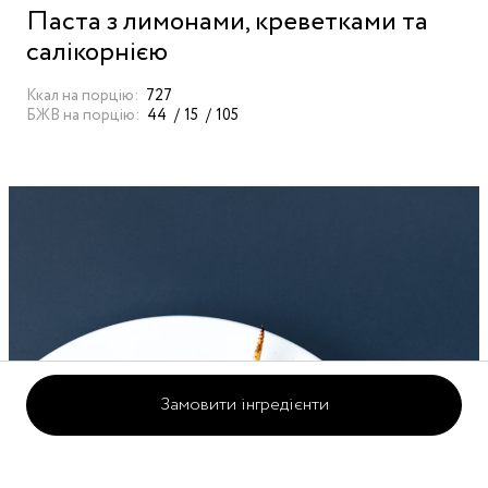
Паста з лимонами, креветками та
салікорнією
Ккал на порцію:
727
БЖВ на порцію:
44
15
105
Замовити інгредієнти