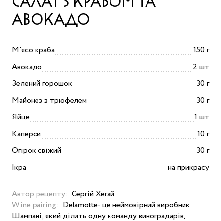
САЛАТ З КРАБОМ ТА
АВОКАДО
М'ясо краба
150 г
Авокадо
2 шт
Зелений горошок
30 г
Майонез з трюфелем
30 г
Яйце
1 шт
Каперси
10 г
Огірок свіжий
30 г
Ікра
на прикрасу
Автор рецепту:
Сергій Хегай
Wine pairing:
Delamotte- це неймовірний виробник
Шампані, який ділить одну команду виноградарів,