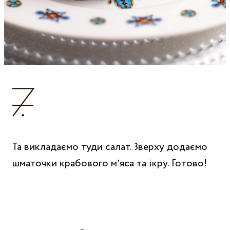
Та викладаємо туди салат. Зверху додаємо
шматочки крабового мʼяса та ікру. Готово!