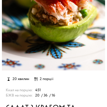
20 хвилин
2 порції
Ккал на порцію:
451
БЖВ на порцію:
20
36
16