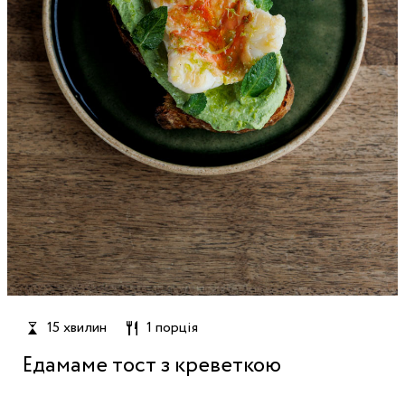
15 хвилин
1 порція
Едамаме тост з креветкою