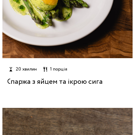
20 хвилин
1 порція
Спаржа з яйцем та ікрою сига