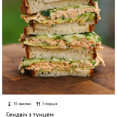
15 хвилин
1 порція
Сендвіч з тунцем