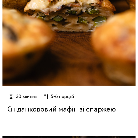
30 хвилин
5-6 порцій
Сніданкововий мафін зі спаржею