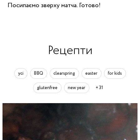
Посипаємо зверху матча. Готово!
Рецепти
усі
BBQ
clearspring
easter
for kids
glutenfree
new year
+ 31