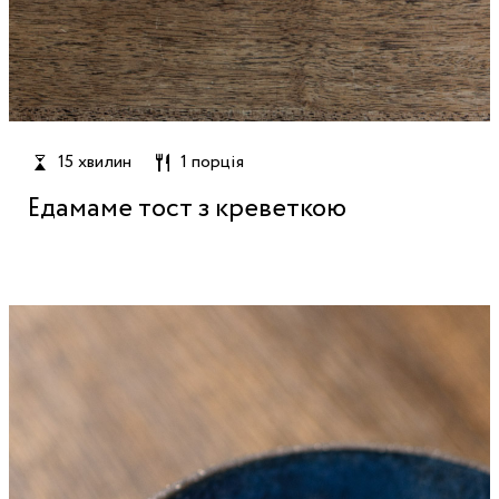
15 хвилин
1 порція
Едамаме тост з креветкою