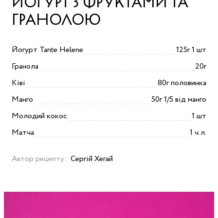
ЙОГУРТ З ФРУКТАМИ ТА
ГРАНОЛОЮ
Йогурт Tante Helene
125г 1 шт
Гранола
20г
Ківі
80г половинка
Манго
50г 1/5 від манго
Молодий кокос
1 шт
Матча
1 ч.л.
Автор рецепту:
Сергій Хегай