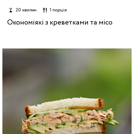
20 хвилин
1 порція
Окономіякі з креветками та місо