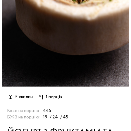
5 хвилин
1 порція
Ккал на порцію:
445
БЖВ на порцію:
19
24
45