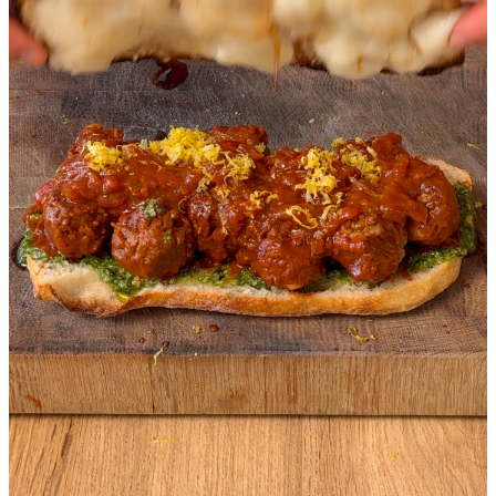
Чіабата з мітболами