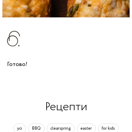
Готово!
Рецепти
усі
BBQ
clearspring
easter
for kids