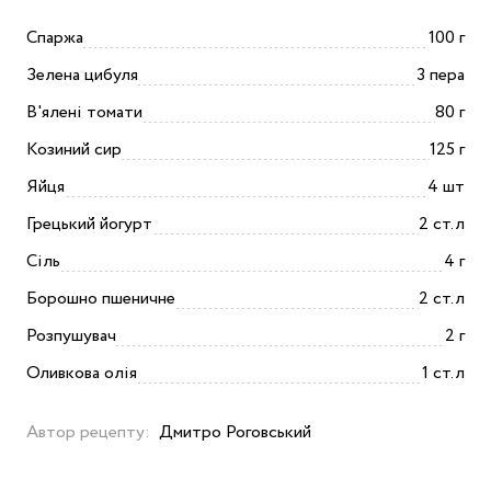
Спаржа
100 г
Зелена цибуля
3 пера
В'ялені томати
80 г
Козиний сир
125 г
Яйця
4 шт
Грецький йогурт
2 ст.л
Сіль
4 г
Борошно пшеничне
2 ст.л
Розпушувач
2 г
Оливкова олія
1 ст.л
Автор рецепту:
Дмитро Роговський