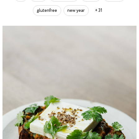
glutenfree
new year
+ 31