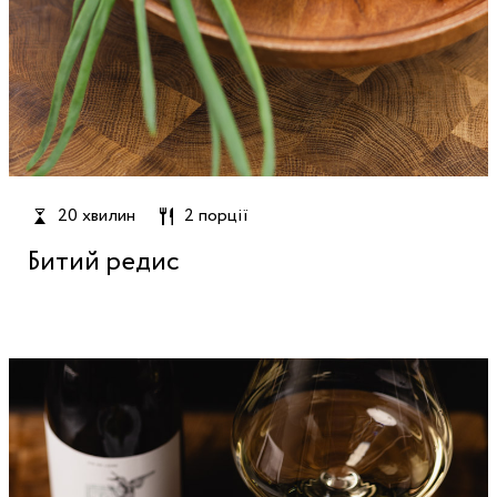
20 хвилин
2 порції
Битий редис