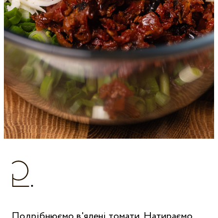
Подрібнюємо в'ялені томати. Натираємо