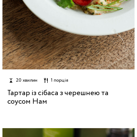
20 хвилин
1 порція
Тартар із сібаса з черешнею та
соусом Нам