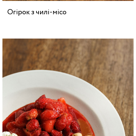
Огірок з чилі-місо