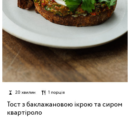
20 хвилин
1 порція
Тост з баклажановою ікрою та сиром
квартіроло