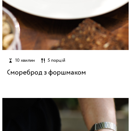
10 хвилин
5 порцій
Смореброд з форшмаком