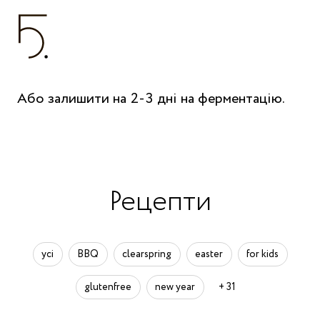
Або залишити на 2-3 дні на ферментацію.
Рецепти
усі
BBQ
clearspring
easter
for kids
glutenfree
new year
+ 31