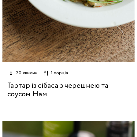
20 хвилин
1 порція
Тартар із сібаса з черешнею та
соусом Нам