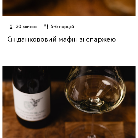
30 хвилин
5-6 порцій
Сніданкововий мафін зі спаржею