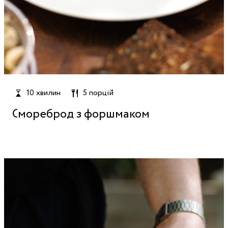
10 хвилин
5 порцій
Смореброд з форшмаком