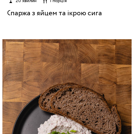
20 хвилин
1 порція
Спаржа з яйцем та ікрою сига