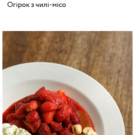
Огірок з чилі-місо