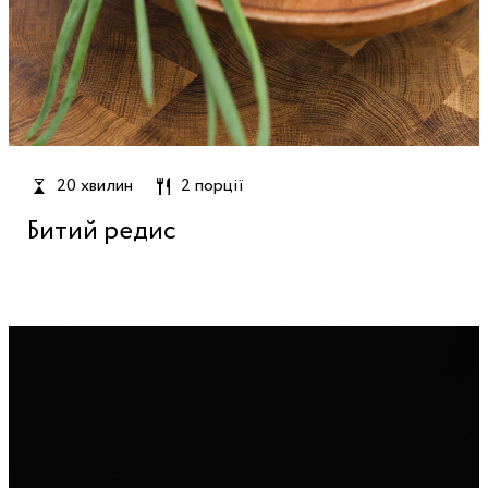
20 хвилин
2 порції
Битий редис