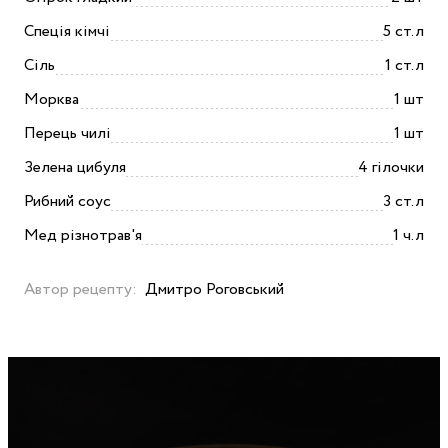
Спеція кімчі
5 ст.л
Сіль
1 ст.л
Морква
1 шт
Перець чилі
1 шт
Зелена цибуля
4 гілочки
Рибний соус
3 ст.л
Мед різнотрав'я
1 ч.л
Автор рецепту:
Дмитро Роговський