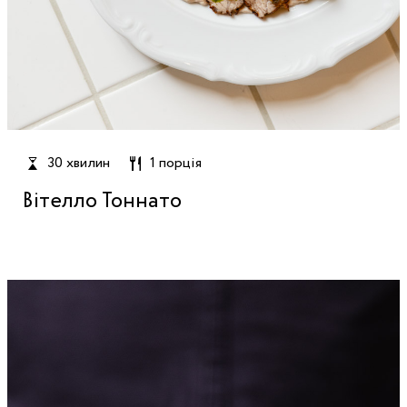
30 хвилин
1 порція
Вітелло Тоннато