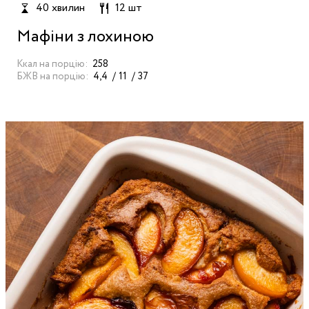
40 хвилин
12 шт
Мафіни з лохиною
Ккал на порцію:
258
БЖВ на порцію:
4,4
11
37