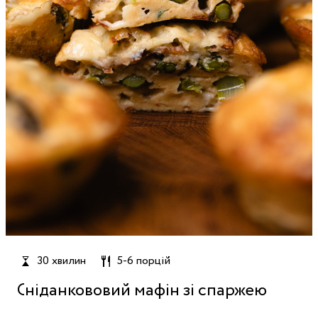
30 хвилин
5-6 порцій
Сніданкововий мафін зі спаржею