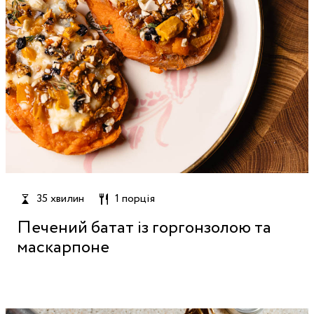
35 хвилин
1 порція
Печений батат із горгонзолою та
маскарпоне