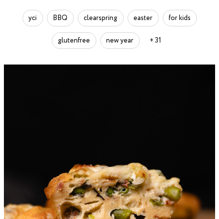
усі
BBQ
clearspring
easter
for kids
glutenfree
new year
+ 31