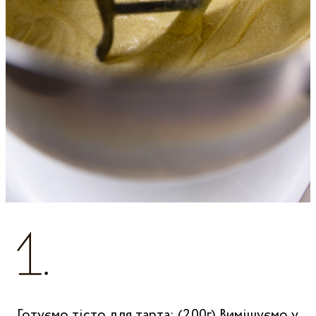
Готуємо тісто для тарта: (200г) Вимішуємо у