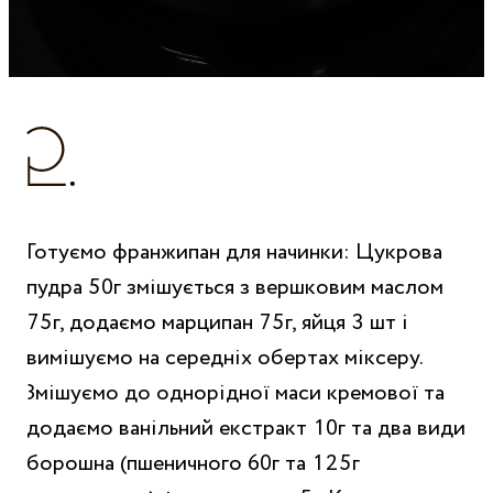
Готуємо франжипан для начинки: Цукрова
пудра 50г змішується з вершковим маслом
75г, додаємо марципан 75г, яйця 3 шт і
вимішуємо на середніх обертах міксеру.
Змішуємо до однорідної маси кремової та
додаємо ванільний екстракт 10г та два види
борошна (пшеничного 60г та 125г