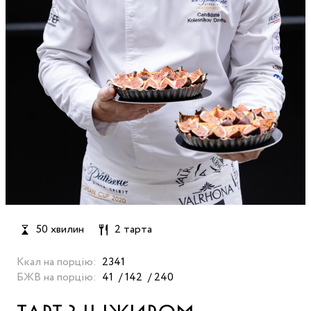
50 хвилин
2 тарта
Ккал на порцію:
2341
БЖВ на порцію:
41
142
240