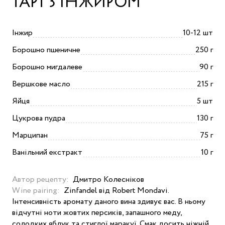
ТАРТ З ІНЖИРОМ
Інжир
10-12 шт
Борошно пшеничне
250 г
Борошно мигдалеве
90 г
Вершкове масло
215 г
Яйця
5 шт
Цукрова пудра
130 г
Марципан
75 г
Ванільний екстракт
10 г
Автор рецепту:
Дмитро Колесніков
Wine pairing:
Zinfandel від Robert Mondavi.
Інтенсивність аромату даного вина здивує вас. В ньому
відчутні ноти жовтих персиків, запашного меду,
солодких яблук та стиглої маракуї. Смак досить ніжній