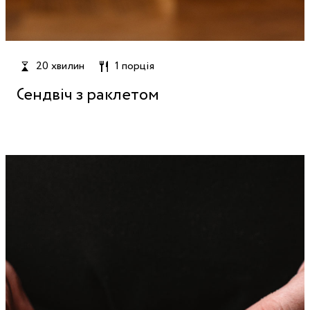
20 хвилин
1 порція
Сендвіч з раклетом