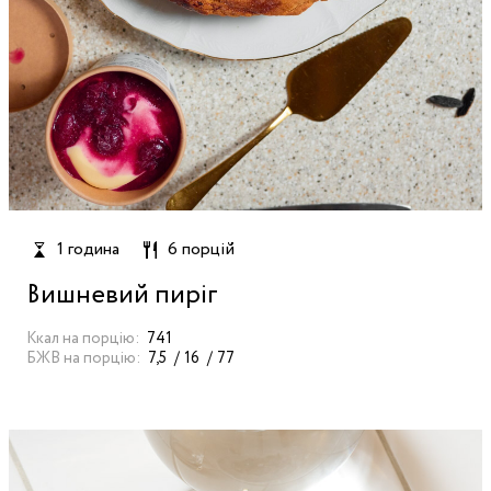
1 година
6 порцій
Вишневий пиріг
Ккал на порцію:
741
БЖВ на порцію:
7,5
16
77