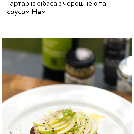
Тартар із сібаса з черешнею та
соусом Нам