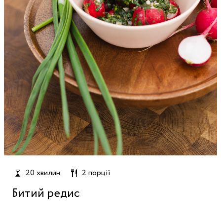
20 хвилин
2 порції
Битий редис