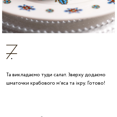
Та викладаємо туди салат. Зверху додаємо
шматочки крабового мʼяса та ікру. Готово!