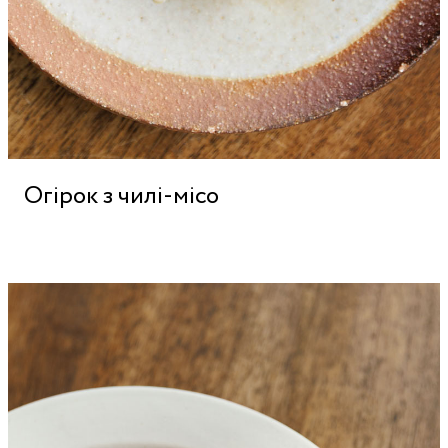
Огірок з чилі-місо