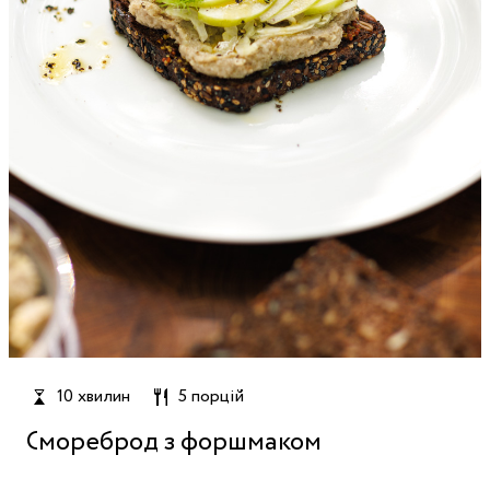
10 хвилин
5 порцій
Смореброд з форшмаком