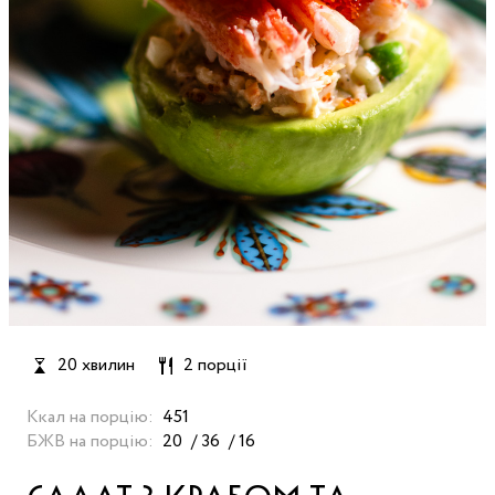
20 хвилин
2 порції
Ккал на порцію:
451
БЖВ на порцію:
20
36
16