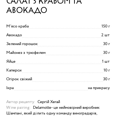
САЛАТ З КРАБОМ ТА
АВОКАДО
М'ясо краба
150 г
Авокадо
2 шт
Зелений горошок
30 г
Майонез з трюфелем
30 г
Яйце
1 шт
Каперси
10 г
Огірок свіжий
30 г
Ікра
на прикрасу
Автор рецепту:
Сергій Хегай
Wine pairing:
Delamotte- це неймовірний виробник
Шампані, який ділить одну команду виноградарів,