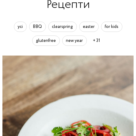
Рецепти
усі
BBQ
clearspring
easter
for kids
glutenfree
new year
+ 31