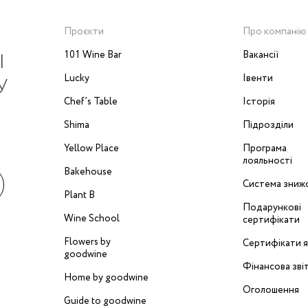
Проєкти
Про компанію
І
101 Wine Bar
Вакансії
Lucky
Івенти
У
Chef’s Table
Історія
Shima
Підрозділи
Yellow Place
Програма
лояльності
Bakehouse
Система зниж
Plant B
Подарункові
Wine School
сертифікати
Flowers by
Сертифікати я
goodwine
Фінансова зві
Home by goodwine
Оголошення
Guide to goodwine