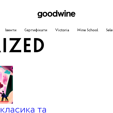
Івенти
Сертифікати
Victoria
Wine School
Sele
IZED
класика та